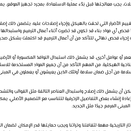
ت، يجب معالجتها قبل بَدْء عملية الاستعادة. بمجرد تجهيز الموقع، يم
قييم الأضرار التي لحقت بالهيكل وإجراء إصلاحات عليه. يتضمن ذلك 
 فحص أي مواد بناء قد تكون قد تضررت أثناء أعمال الترميم واستبدالها إذ
جب إجراء فحص نهائي للتأكد من أن أعمال الترميم قد اكتملت بشكل صحي
ر أو عوامل أخرى. قد يشمل ذلك استبدال النوافذ المكسورة أو الأرضيات
احية الهيكلية. من المهم التأكد من أن جميع المواد المستخدمة للاس
لسلامة من أجل ضمان سلامة أولئك الذين يعيشون أو يعملون في المبنى
مكن أن يشمل ذلك إصلاح واستبدال العناصر التالفة مثل القوالب والتشطي
يلزم إعادة إنشاء بعض التفاصيل الزخرفية لتتناسب مع التصميم الأصلي. 
لمبنى المرمم جيدًا مثل الجديد.
. الآثار التاريخية مهمة لثقافتنا وتراثنا ويجب حمايتها قدر الإمكان. 