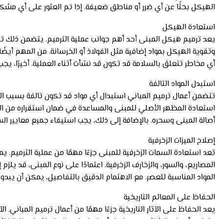
الهيكل بحثًا عن أي ضرر أو مناطق ضعيفة. إذا تم العثور على أي مشكلا
استعادة الهيكل
يعد ترميم هيكل المبنى أحد أهم جوانب عملية الترميم. يتضمن ذلك ت
وتقوية الهيكل بمواد إضافية مثل الفولاذ أو الخرسانة. من المهم أيضًا
أي مخاطر تتعلق بالسلامة قد تكون قد نشأت أثناء العملية. أخيرًا، ي
استبدل المواد التالفة
تتضمن أعمال ترميم المباني استبدال أي مواد قد تكون تالفة بسبب العم
استعادة المظهر الأصلي للمبنى والمساعدة في ضمان استقراره من الن
أصالة المبنى وسحره. بالإضافة إلى ذلك، يجب استيفاء جميع معايير ا
إصلاح الميزات الزخرفية
تعد استعادة السمات الزخرفية للمبنى جزءًا مهمًا من عملية الترميم. ي
المصاريع، والسور، والزخارف الزخرفية. اعتمادًا على نوع المبنى، قد 
المواد المناسبة للعصر. مع الاهتمام الدقيق بالتفاصيل، يمكن أن يبدو ا
الحفاظ على المعالم التاريخية
يعد الحفاظ على الآثار التاريخية جزءًا مهمًا من أعمال ترميم المباني