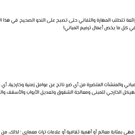
 رائعة تتطلب المهارة والتفاني حتى تصبح على النحو الصحيح. في هذا 
 في كل ما يخص أعمال ترميم المباني!
ني والمنشآت المتضررة من أي ضرر ناتج عن عوامل زمنية وخارجية، أي وق
لهيكل الخارجي للمبنى ومعالجة الشقوق وتعديل الأبواب والأسقف والن
فهي بمثابة معالم أو أهمية ثقافية أو علامات تراث معماري ؛ لذلك، من 