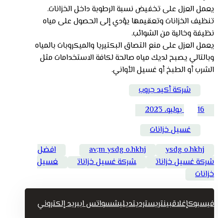
يعمل العزل على تخفيض نسبة الرطوبة داخل الخزانات.
تنظيف الخزانات وتعقيمها يؤدي إلى الحصول على مياه
نظيفة وخالية من الشوائب.
يعمل العزل على منع التصاق البكتيريا والميكروبات بالمياه
وبالتالي يصبح لديك مياه صالحة لكافة الاستخدامات مثل
الشرب أو الطبخ أو غسيل الأواني.
شركة أكيد جروب
16 يوليو، 2023
غسيل خزانات
ysdg o.hkhj
av;m ysdg o.hkhj
افضل
شركة غسيل خزانات
شركة غسيل خزانات
غسيل
خزانات
فيسبوك
إغلاق
بينتريست
رديت
ديليشس
واتس اب
بريد إلكتروني