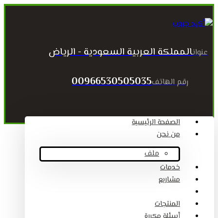
المملكة العربية السعودية - الرياض
عنوان
00966530505035
رقم الهاتف
الصفحة الرئيسية
من نحن
ملف
خدمات
مشاريع
المقالات
المنتجات
أسئلة مكررة