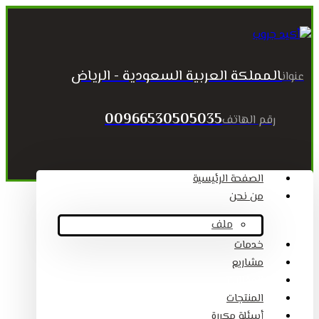
المملكة العربية السعودية - الرياض
عنوان
00966530505035
رقم الهاتف
الصفحة الرئيسية
من نحن
ملف
خدمات
مشاريع
المقالات
المنتجات
أسئلة مكررة