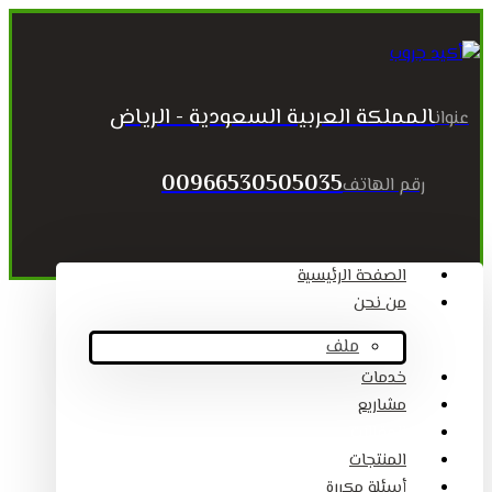
المملكة العربية السعودية - الرياض
عنوان
00966530505035
رقم الهاتف
الصفحة الرئيسية
من نحن
ملف
خدمات
مشاريع
المقالات
المنتجات
أسئلة مكررة