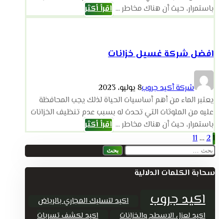
باستمرار، حيث أن هناك مخاطر ...
اقرأ أكثر
افضل شركة غسيل خزانات
شركة أكيد جروب
8 يوليو، 2023
يعتبر الماء من أهم أساسيات الحياة لذلك يجب المحافظة
عليه من الملوثات التي تحدث له بسبب عدم تنظيف الخزانات
باستمرار، حيث أن هناك مخاطر ...
اقرأ أكثر
تعدد
11
…
2
1
البحث
صفحات
عن:
سحابة الكلمات الدلالية
المقالات
اكيد جروب
اكيد لتسليك المجاري بالرياض
اكيد لعزل الاسطح والخزانات
اكيد لكشف تسربات