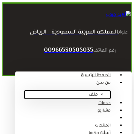
المملكة العربية السعودية - الرياض
عنوان
00966530505035
رقم الهاتف
الصفحة الرئيسية
من نحن
ملف
خدمات
مشاريع
المقالات
المنتجات
أسئلة مكررة