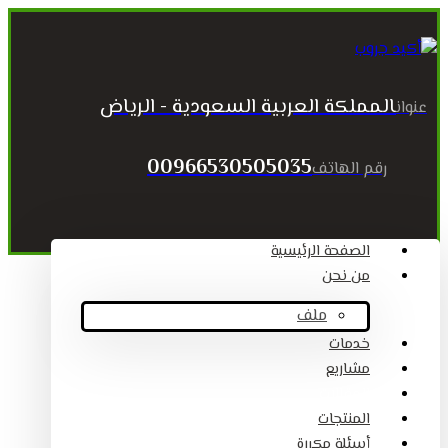
المملكة العربية السعودية - الرياض
عنوان
00966530505035
رقم الهاتف
الصفحة الرئيسية
من نحن
ملف
خدمات
مشاريع
المقالات
المنتجات
أسئلة مكررة