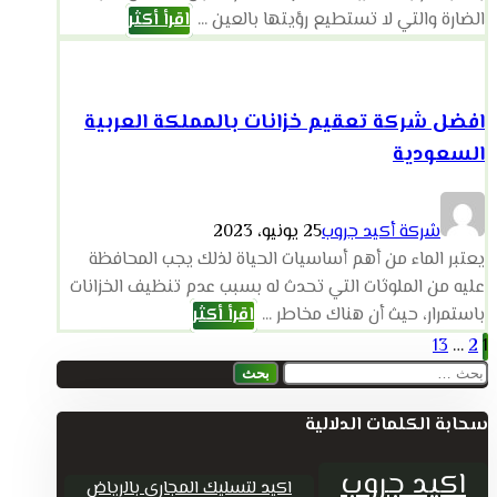
الضارة والتي لا تستطيع رؤيتها بالعين ...
اقرأ أكثر
افضل شركة تعقيم خزانات بالمملكة العربية
السعودية
شركة أكيد جروب
25 يونيو، 2023
يعتبر الماء من أهم أساسيات الحياة لذلك يجب المحافظة
عليه من الملوثات التي تحدث له بسبب عدم تنظيف الخزانات
باستمرار، حيث أن هناك مخاطر ...
اقرأ أكثر
تعدد
13
…
2
1
البحث
صفحات
عن:
سحابة الكلمات الدلالية
المقالات
اكيد جروب
اكيد لتسليك المجاري بالرياض