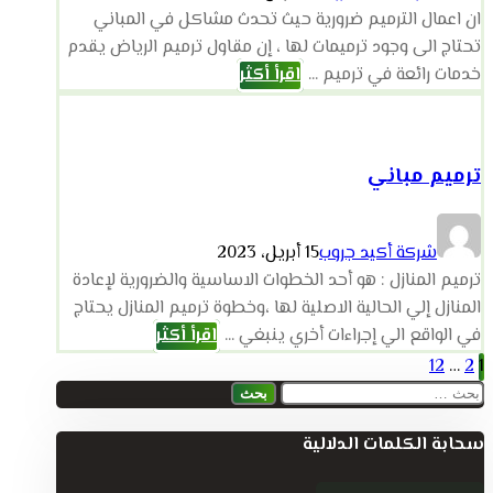
ان اعمال الترميم ضرورية حيث تحدث مشاكل في المباني
تحتاج الى وجود ترميمات لها ، إن مقاول ترميم الرياض يقدم
خدمات رائعة في ترميم ...
اقرأ أكثر
ترميم مباني
شركة أكيد جروب
15 أبريل، 2023
ترميم المنازل : هو أحد الخطوات الاساسية والضرورية لإعادة
المنازل إلي الحالية الاصلية لها ،وخطوة ترميم المنازل يحتاج
في الواقع الي إجراءات أخري ينبغي ...
اقرأ أكثر
تعدد
12
…
2
1
البحث
صفحات
عن:
سحابة الكلمات الدلالية
المقالات