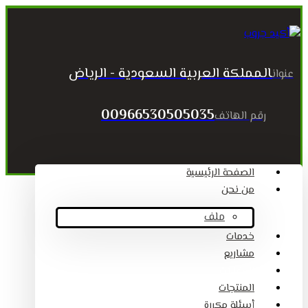
المملكة العربية السعودية - الرياض
عنوان
00966530505035
رقم الهاتف
الصفحة الرئيسية
من نحن
ملف
خدمات
مشاريع
المقالات
المنتجات
أسئلة مكررة