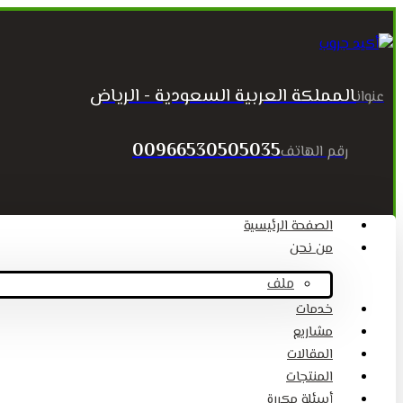
المملكة العربية السعودية - الرياض
عنوان
00966530505035
رقم الهاتف
الصفحة الرئيسية
من نحن
ملف
خدمات
مشاريع
المقالات
المنتجات
أسئلة مكررة