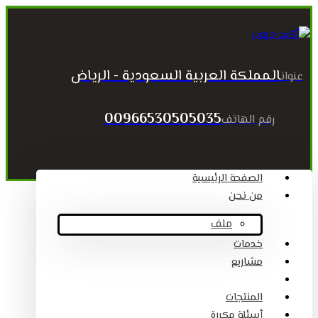
المملكة العربية السعودية - الرياض
عنوان
00966530505035
رقم الهاتف
الصفحة الرئيسية
من نحن
ملف
خدمات
مشاريع
المقالات
المنتجات
أسئلة مكررة