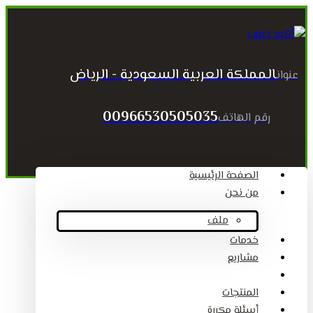
المملكة العربية السعودية - الرياض
عنوان
00966530505035
رقم الهاتف
الصفحة الرئيسية
من نحن
ملف
خدمات
مشاريع
المقالات
المنتجات
أسئلة مكررة