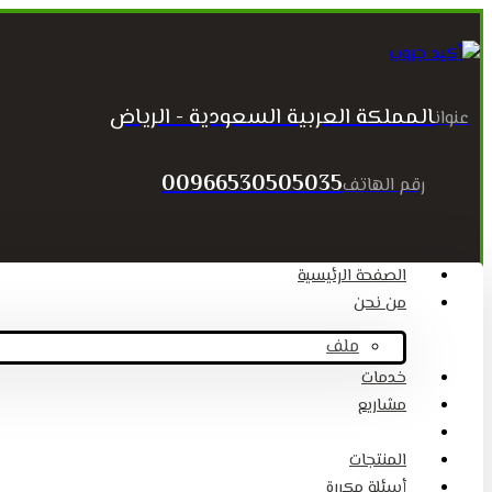
المملكة العربية السعودية - الرياض
عنوان
00966530505035
رقم الهاتف
الصفحة الرئيسية
من نحن
ملف
خدمات
مشاريع
المقالات
المنتجات
أسئلة مكررة