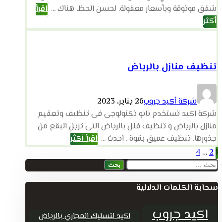
شقق موثوقة وبأسعار معقولة. لحسن الحظ، هناك ...
اقرأ
أكثر
تنظيف منازل بالرياض
شركة أكيد جروب
26 يناير، 2023
شركة اكيد تستخدم نانو تكنولوجى فى تنظيف وتعقيم
منازل بالرياض و تنظيف فلل بالرياض التى تزيل البقع من
جذورها. تنظيف عميق بقوة . احدث ...
اقرأ أكثر
تعدد
4
…
2
1
البحث
صفحات
عن:
سحابة الكلمات الدلالية
المقالات
اكيد جروب
اكيد لتسليك المجاري بالرياض