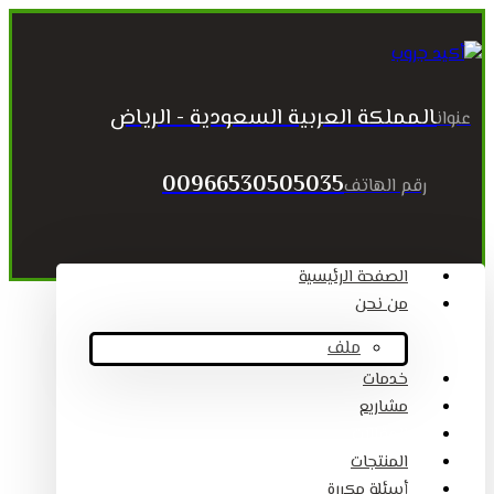
المملكة العربية السعودية - الرياض
عنوان
00966530505035
رقم الهاتف
الصفحة الرئيسية
من نحن
ملف
خدمات
مشاريع
المقالات
المنتجات
أسئلة مكررة