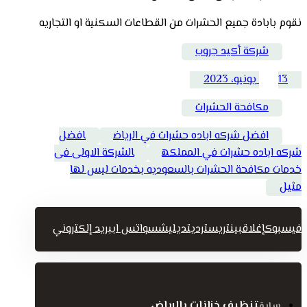
نقوم بابادة جميع الحشرات من القطاعات السكنية او التجاريه
شركة أكيد جروب
13 يونيو، 2023
مكافحة الحشرات
افضل شركه اباده حشرات في الرياض
افضل
شركه اباده حشرات في المملكه
الشركة الاولى فى
خدمات مكافحة الحشرات بالسعوديه بخدمات ليس لها
مثيل
فيسبوك
إغلاق
بينتريست
رديت
ديليشس
واتس اب
بريد إلكتروني
تنظيف خزانات بالرياض
سابق