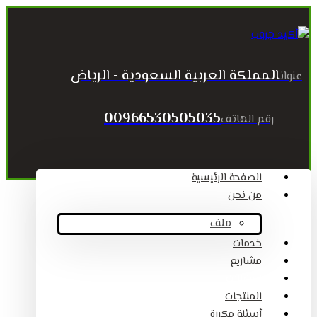
المملكة العربية السعودية - الرياض
عنوان
00966530505035
رقم الهاتف
الصفحة الرئيسية
من نحن
ملف
خدمات
مشاريع
المقالات
المنتجات
أسئلة مكررة