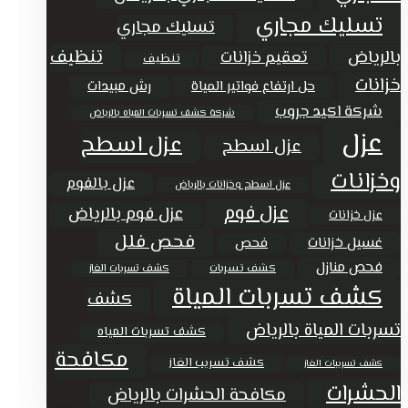
تسليك مجاري
تسليك مجاري
تنظيف
بالرياض
تعقيم خزانات
تنظيف
خزانات
حل ارتفاع فواتير المياة
رش مبيدات
شركة اكيد جروب
شركة كشف تسربات المياه بالرياض
عزل
عزل اسطح
عزل اسطح
وخزانات
عزل بالفوم
عزل اسطح وخزانات بالرياض
عزل فوم
عزل فوم بالرياض
عزل خزانات
فحص فلل
غسيل خزانات
فحص
فحص منازل
كشف تسربات
كشف تسربات الغاز
كشف تسربات المياة
كشف
تسربات المياة بالرياض
كشف تسربات المياه
مكافحة
كشف تسريب الغاز
كشف تسريبات الغاز
الحشرات
مكافحة الحشرات بالرياض