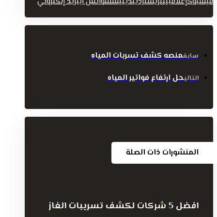
فيسبوك
إغلاق
بينتريست
رديت
ديليشس
واتس اب
بريد إلكتروني
منصه كشف تسربات المياه
سابق
حل ارتفاع فواتير المياه
التالي
المنشورات ذات الصلة
افضل 5 شركات لكشف تسريبات الغاز