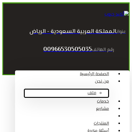
المملكة العربية السعودية - الرياض
عنوان
00966530505035
رقم الهاتف
الصفحة الرئيسية
من نحن
ملف
خدمات
مشاريع
المقالات
المنتجات
أسئلة مكررة