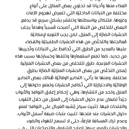
الغذاء منها وأحيانا قد تحتوي بعض المنازل على أنواعٍ
مختلفة من النباتات الداخليّة التي تتعرض لهجوم الآفات
وغزوها، فتتكاثر بواسطتها وتنتشر بشكلٍ سريعٍ قد يدفع
البعض للتخلص من النبتة التي أصبحت مُسبباً وهدفاً يجلب
الحشرات الضارّة إلى المنزل، لكن يجب التنويه لإمكانيّة
مُعالجتها والتخلّص من هذه الحشرات الطفيليّة والقضاء
عليها بالعديد من الطرق التي تُحافظ على النباتات وتُحييها
من جديد، كما تمنع استعمارها وتلفها وخسارتها بسبب هذه
الحشرات المزعجة. طرق للتخلص من بعض الحشرات المنزلية
يُمكن التخلّص من بعض الحشرات المنزليّة الضارّة بطرقٍ
مختلفة، ومنها ما يأتي: التدابير الوقائيّة هُنالك بعض التدابير
الوقائيّة والاحترازيّة التي تُكافح الحشرات وتمنع دخولها إلى
المنزل وتحد من انتشارها، وهي: إحكام إغلاق النوافذ والأبواب
جيّداً لضمان عدم دخول الحشرات إلى المنزل من خلال الثقوب
والفتحات فيها. تثبيت سياج يُشبه الغربال على النوافذ؛ لمنع
دخول الحشرات عند فتحها. تثبيت عتبات ضيقة أسفل الأبواب،
وعدم ترك المسافة فارغةً، حتى لا تسمح للهواء والضوء
والحشرات بالمرور عبرها. إصلاح الشقوق والتصدّعات التي في