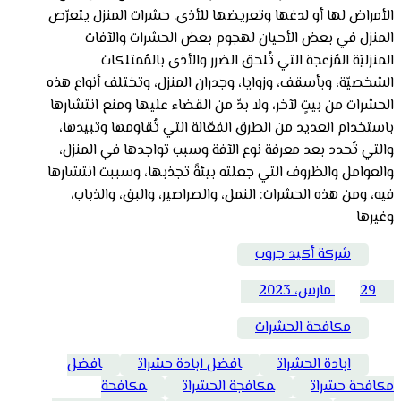
الأمراض لها أو لدغها وتعريضها للأذى. حشرات المنزل يتعرّص
المنزل في بعض الأحيان لهجوم بعض الحشرات والآفات
المنزليّة المُزعجة التي تُلحق الضرر والأذى بالمُمتلكات
الشخصيّة، وبأسقف، وزوايا، وجدران المنزل، وتختلف أنواع هذه
الحشرات من بيتٍ لآخر، ولا بدّ من القضاء عليها ومنع انتشارها
باستخدام العديد من الطرق الفعّالة التي تُقاومها وتبيدها،
والتي تُحدد بعد معرفة نوع الآفة وسبب تواجدها في المنزل،
والعوامل والظروف التي جعلته بيئةً تجذبها، وسببت انتشارها
فيه، ومن هذه الحشرات: النمل، والصراصير، والبق، والذباب،
وغيرها
شركة أكيد جروب
29 مارس، 2023
مكافحة الحشرات
ابادة الحشرات
افضل ابادة حشرات
افضل
مكافحة حشرات
مكافجة الحشرات
مكافحة