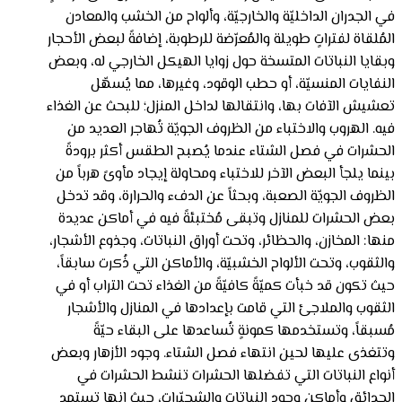
في الجدران الداخليّة والخارجيّة، وألواح من الخشب والمعادن
المُلقاة لفتراتٍ طويلة والمُعرّضة للرطوبة، إضافةً لبعض الأحجار
وبقايا النباتات المتسخة حول زوايا الهيكل الخارجي له، وبعض
النفايات المنسيّة، أو حطب الوقود، وغيرها، مما يُسهّل
تعشيش الآفات بها، وانتقالها لداخل المنزل؛ للبحث عن الغذاء
فيه. الهروب والاختباء من الظروف الجويّة تُهاجر العديد من
الحشرات في فصل الشتاء عندما يُصبح الطقس أكثر برودةً
بينما يلجأ البعض الآخر للاختباء ومحاولة إيجاد مأوىً هرباً من
الظروف الجويّة الصعبة، وبحثاً عن الدفء والحرارة، وقد تدخل
بعض الحشرات للمنازل وتبقى مُختبئةً فيه في أماكن عديدة
منها: المخازن، والحظائر، وتحت أوراق النباتات، وجذوع الأشجار،
والثقوب، وتحت الألواح الخشبيّة، والأماكن التي ذُكرت سابقاً،
حيث تكون قد خبأت كميّةً كافيّةً من الغذاء تحت التراب أو في
الثقوب والملاجئ التي قامت بإعدادها في المنازل والأشجار
مُسبقاً، وتستخدمها كمونةٍ تُساعدها على البقاء حيّةً
وتتغذى عليها لحين انتهاء فصل الشتاء. وجود الأزهار وبعض
أنواع النباتات التي تفضلها الحشرات تنشط الحشرات في
الحدائق وأماكن وجود النباتات والشجيّرات، حيث إنها تستمد