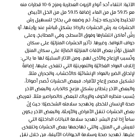
الآتية: انتقاء أحد أنواع الزيوت العطرية ومزج 6-10 قطرات منه
مع 59.15 مل من الماء. إضافة 59.15 مل من الخل الأبيض
للخليط وتحريكه جيّداً، ثم وضعه في بخاخ؛ لتسهيل رش
الحشرات به. رش الحشرات بالرذاذ بشكلٍ مُباشرٍ عند رؤيتها، أو
رشّ أماكن انتشارها وفوق الأسطح، وفي المطابخ، وعلى
حواف النوافذ، وغيرها. تأثير الحشرات المنزليّة على سكان
المنزل تؤثّر بعض الآفات المنزليّة الضارّة على سكان المنزل
وتُسبب الإزعاج والأذى لهم، ومن الآثار السلبيّة لها ما ياتي:
إتلاف المواد الغذائيّة والتموينيّة التي تتغذى عليها، إضافةً
لإلحاق الضرر بالمواد الإنشائيّة كالأخشاب، والجدران مثلاً.
تشكيل مصدر إزعاجٍ للأفراد، فبعض الحشرات تُصدر أصواتاً،
والبعض الآخر يتطاير بشكلٍ مزعجٍ كالذباب، والبعض الآخر
يُسبب منظره الخوف والإرباك للبعض كالصراصير مثلاً. تعريض
صحة الإنسان للخطر، وتهديد سلامته الشخصيّة؛ حيث إنّ
بعض الحشرات تنقل الأمراض والأوبئة، والبعض الآخر يكون
ساماً إذا لدغ البشر. تهديد سلامة النباتات الداخليّة التي
تعيش في المنزل، والتي تهاجمها بعض الحشرات وتتغذى
عليها. تهديد صحة وسلامة الحيوانات الأليفة، من خلال نقل