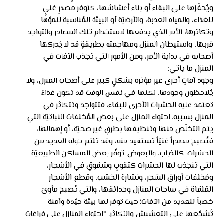
ويُحفّزها على البقاء أو بناء أعشاشها، كتوفر مصدرٍ غنيٍ
للغذاء، والمياه العذبة، والأرضيّة أو البيئة المُناسبة لنموّها
وتكاثرها، الأمر الذي يدفعها لاستخدام تلك المصادر والتواجد
قربها، واستيطان المنزل ومهاجمته بطريقةٍ قد لا يُدركها
أصحابه في بداية الأمر، ومن الأمور التي تجذب الآفات في
المنزل ما ياتي:
وجود آفاتٍ أخرى غير مؤثرة بشكلٍ كبير على أصحاب المنزل، ولا
يُلاحظون وجودها، لكنها في نفس الوقت قد تكون غذاءً
تعتمد عليه الحشرات الأخرى للبقاء، فتتواجد وتتكاثر في
المنزل بسببه. احتواء المنزل على بعض المُخلفات النباتيّة التي
يتم التخلّص منها وتنظيفها بطرقٍ غير صحيّة، أو إهمالها،
فتُصبح مصدراً غنيّاً تستفيد منه، وقد تلتم حوله العديد من
الحشرات، كالذباب، والبعوض. توفّر بعض المساكن الطبيعيّة
التي تنجذب لها الحشرات كثقوبٍ وشقوقٍ في الأشجار،
ومُخلفات أوراق الشجر، ونشارة الخشب، وقطع الأشجار
المُلقاة في ساحات المنازل وحدائقها، والتي تُصبح مأوىً
خصباً للعديد من الآفات؛ حيث توفر لها بيئة جيّدة وآمنة
تُشجّعها على التعشيش والتكاثر. *احتواء المنازل على فراغاتٍ