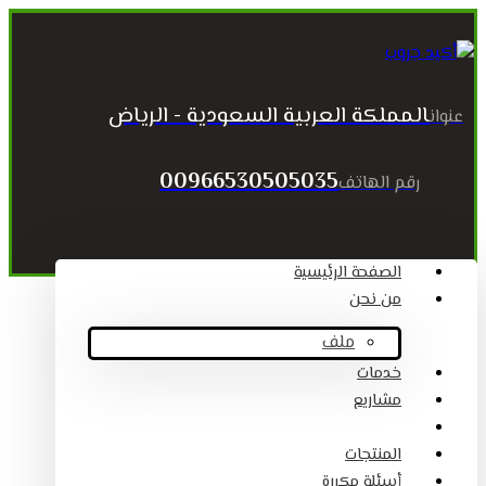
المملكة العربية السعودية - الرياض
عنوان
00966530505035
رقم الهاتف
الصفحة الرئيسية
من نحن
ملف
خدمات
مشاريع
المقالات
المنتجات
أسئلة مكررة