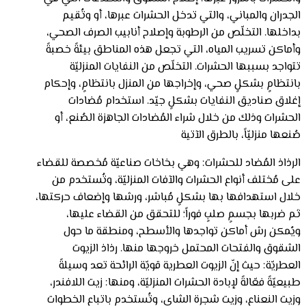
الجدران والمباني، والتي تدخل الحشرات عبرها، أو وتُقيم
بداخلها. التخلّص من الرطوبة وإصلاح أنابيب الصرف الصحي،
وأماكن تسريب المياه، التي تجعل هذه المناطق بيئةً خصبةً
تتواجد بسببها الحشرات. التخلّص من النفايات المنزليّة
بانتظامٍ بشكلٍ صحي، وإخراجها من المنزل بانتظامٍ، وإحكام
إغلاق صناديق النفايات بشكلٍ جيّد. استخدام مُضادات
الحشرات وذلك من خلال شراء المُضادات الجاهزة الصُنع، أو
صُنعها منزليّاً، بالطرق الآتية
الرذاذ المُضاد للحشرات: وهي بخاخات صناعيّة مُخصصة للقضاء
على مُختلف أنواع الحشرات والآفات المنزليّة، وتُستخدم من
خلال استهدافها بها بشكلٍ مُباشر، ورشها وإضعاف حركتها،
ثم ضربها بجسمٍ صلبٍ فوراً؛ للتحقق من القضاء عليها،
ويُمكن رش أماكن تواجدها والأسطح، ومنطقة ما حول
الشقوق والفتحات المحتمل خروجها منها. رذاذ الزيوت
العطريّة: حيث إنّ الزيوت العطرية قويّة الرائحة تعد وسيلةً
طبيعيّةً فعّالةً لإبادة الحشرات المنزليّة، ومنها: زيت اللافندر،
وزيت النعناع، وزيت شجرة الشاي، وتُستخدم باتباع الخطوات