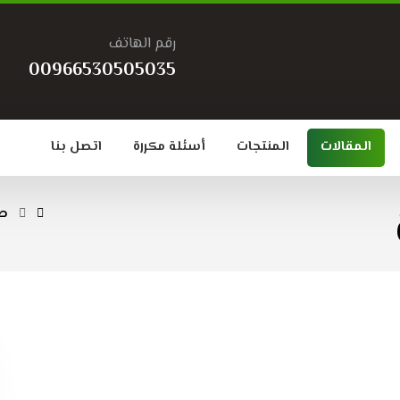
رقم الهاتف
00966530505035
المقالات
المنتجات
أسئلة مكررة
اتصل بنا
صف