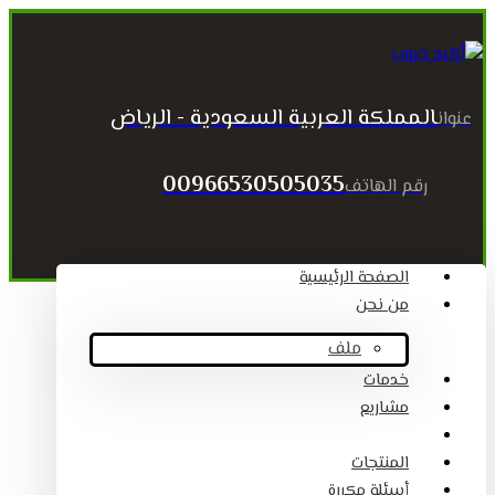
المملكة العربية السعودية - الرياض
عنوان
00966530505035
رقم الهاتف
الصفحة الرئيسية
من نحن
ملف
خدمات
مشاريع
المقالات
المنتجات
أسئلة مكررة