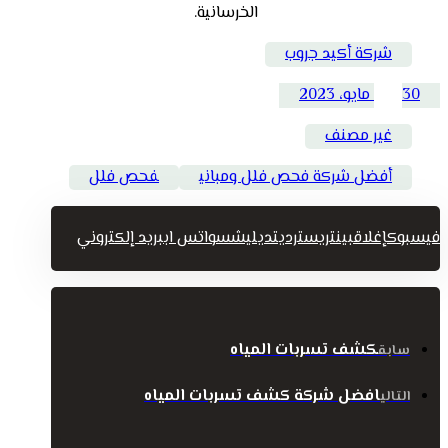
الخرسانية.
شركة أكيد جروب
30 مايو، 2023
غير مصنف
أفضل شركة فحص فلل ومباني
فحص فلل
فيسبوك
إغلاق
بينتريست
رديت
ديليشس
واتس اب
بريد إلكتروني
كشف تسربات المياه
سابق
افضل شركة كشف تسربات المياه
التالي