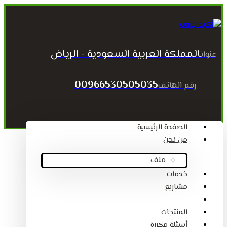
المملكة العربية السعودية - الرياض
عنوان
00966530505035
رقم الهاتف
الصفحة الرئيسية
من نحن
ملف
خدمات
مشاريع
المقالات
المنتجات
أسئلة مكررة