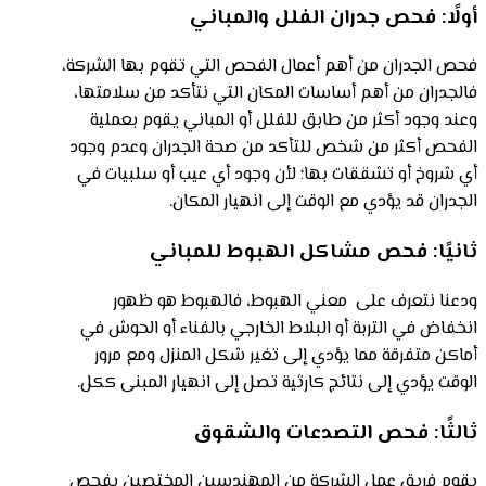
أولًا: فحص جدران الفلل والمباني
فحص الجدران من أهم أعمال الفحص التي تقوم بها الشركة،
فالجدران من أهم أساسات المكان التي نتأكد من سلامتها،
وعند وجود أكثر من طابق للفلل أو المباني يقوم بعملية
الفحص أكثر من شخص للتأكد من صحة الجدران وعدم وجود
أي شروخ أو تشققات بها؛ لأن وجود أي عيب أو سلبيات في
الجدران قد يؤدي مع الوقت إلى انهيار المكان.
ثانيًا: فحص مشاكل الهبوط للمباني
ودعنا نتعرف على معني الهبوط، فالهبوط هو ظهور
انخفاض في التربة أو البلاط الخارجي بالفناء أو الحوش في
أماكن متفرقة مما يؤدي إلى تغير شكل المنزل ومع مرور
الوقت يؤدي إلى نتائج كارثية تصل إلى انهيار المبنى ككل.
ثالثًا: فحص التصدعات والشقوق
يقوم فريق عمل الشركة من المهندسين المختصين بفحص