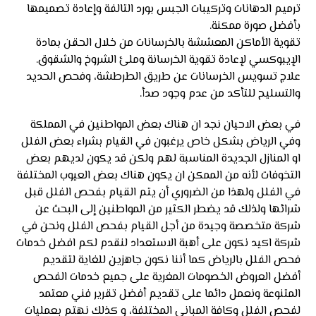
ترميم الدهانات وتركيبات الجبس بورد التالفة وإعادة تصميمها
بأفضل صورة ممكنة.
تقوية الأماكن المعششة بالخرسانات من خلال الحقن بمادة
الإيبوكسي لإعادة تقوية الخرسانة وملئ الشروخ والشقوق.
علاج تسويس الخرسانات عن طريق الطرطشة، وفحص الحديد
والتسليح للتأكد من عدم وجود صدأ.
في بعض الاحيان نجد ان هناك بعض المواطنين في المملكة
وفي الرياض بشكل خاص يرغبون في القيام بشراء بعض الفلل
او المنازل الجديدة المناسبة لهم ولكن قد يكون لديهم بعض
التخوفات لأنه من الممكن ان يكون هناك بعض العيوب المختلفة
في الفلل ولهذا من الضروري أن يتم القيام بفحص الفلل قبل
شرائها ولذلك قد يضطر الكثير من المواطنين إلى البحث عن
شركة متخصصة وجيدة من أجل القيام بفحص الفلل ونحن في
شركة اكيد نكون على أهبة الاستعداد لنقدم لكم افضل خدمات
فحص الفلل بالرياض كما أننا نكون جاهزين للغاية لتقديم
أفضل العروض الخصومات المغرية على جميع خدمات الفحص
المتنوعة ونعمل دائما على تقديم أفضل تقرير فني معتمد
لفحص الفلل وكافة المباني المختلفة، و كذلك نهتم بعمليات