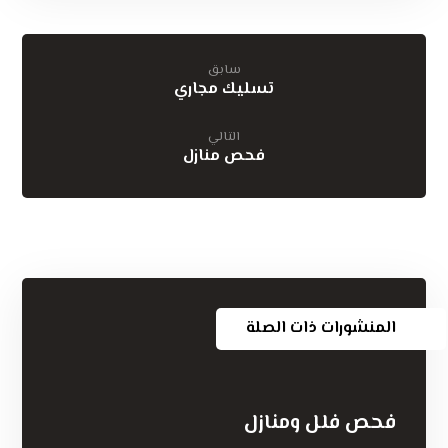
سابق
تسليك مجاري
التالي
فحص منازل
المنشورات ذات الصلة
فحص فلل ومنازل