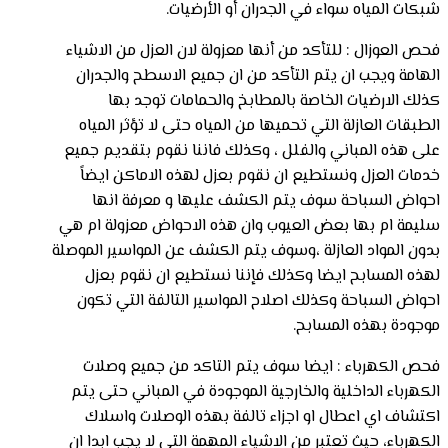
شبكات المياه سواء في الجدران أو الأرضيات.
فحص العوزال : للتأكد من أنها معزولة لان العزل من الاشياء
الهامة ويجب ان يتم التأكد من ان جميع الاسطح والجدران
كذلك الارضيات الخاصة بالمطابخ والحمامات توجد بها
الطبقات العازلة التي تحميها من المياه حتى لا تؤثر المياه
على هذه المباني والفلل ، وكذلك فاننا نقوم بتقديم جميع
خدمات العزل ونستطيع ان نقوم بعزل لهذه الاماكن ايضاً
احواض السباحة سوف يتم الكشف عليها و معرفة انها
سليمة ام بها بعض العيوب وان هذه الاحواض معزولة ام هي
بدون المواد العازلة ،وسوف يتم الكشف عن المواسير الموصلة
لهذه المسابح ايضا وكذلك فإننا نستطيع ان نقوم بعزل
احواض السباحة وكذلك اصلاح المواسير التالفة التي تكون
موجودة بهذه المسابح.
فحص الكهرباء : ايضا سوف يتم التاكد من جميع وصلات
الكهرباء الداخلية والخارجية الموجودة في المباني حتى يتم
اكتشاف اي اعطال او اجزاء تالفة بهذه الوصلات واسلاك
الكهرباء، حيث تعتبر من الاشياء المهمة التي لا يجب ابدا ان