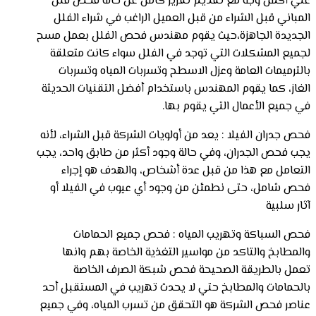
علي أكمل وجة مع تقديم تقرير كامل عن حاله فحص فلل
المباني قبل الشراء من قبل العميل الراغب في شراء الفلل
الجديدة الجاهزة،حيث يقوم مهندس فحص الفلل بعمل مسح
لجميع المشكلات التي توجد في الفلل سواء كانت متعلقة
بالترميمات العامة وعزل الاسطح وتسربات المياه وتسربات
الغاز، كما يقوم المهندس باستخدام أفضل التقنيات الحديثة
في جميع الأعمال التي يقوم بها.
فحص جدران الفيلا : يعد من أولويات الشركة قبل الشراء، لأنه
يجب فحص الجدران، وفي حالة وجود أكثر من طابق واحد، يجب
التعامل مع هذا من قبل عدة أشخاص، والهدف هو إجراء
فحص شامل، حتى نطمئن من وجود أي عيوب في الفيلا أو
آثار سلبية
فحص السباكة وتهريب المياه : فحص جميع الحمامات
والمطابخ والتاكد من مواسير التغذية الخاصة بهم وانها
تعمل بالطريقة الصحيحة فحص شبكة الصرف الخاصة
بالحمامات والمطابخ حتي لا يحدث تهريب في المستقبل أحد
عناصر فحص الشركة هو التحقق من تسرب المياه، وفي جميع