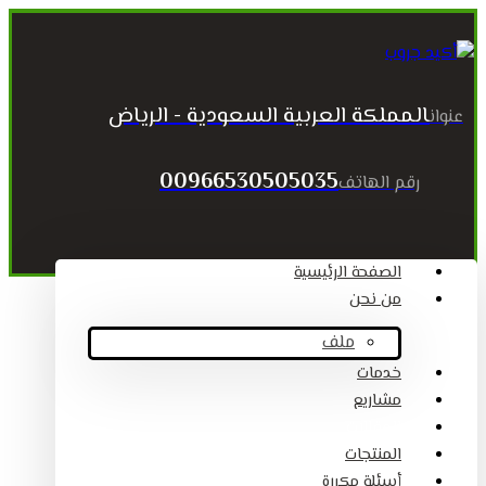
المملكة العربية السعودية - الرياض
عنوان
00966530505035
رقم الهاتف
الصفحة الرئيسية
من نحن
ملف
خدمات
مشاريع
المقالات
المنتجات
أسئلة مكررة