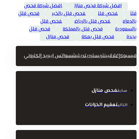
افضل شركة فجص منازل
افضل شركة فحص
فلل
فحص فلل
فحص فلل بالخبر
فحص فلل
بالدمام
فحص فلل بالرياض
فحص فلل
بالسعودية
فحص فلل بالمملكة
فحص فلل
بجدة
فحص فلل بمكة
فحص منازل
فيسبوك
إغلاق
بينتريست
رديت
ديليشس
واتس اب
بريد إلكتروني
فحص منازل
سابق
تعقيم الخزانات
التالي