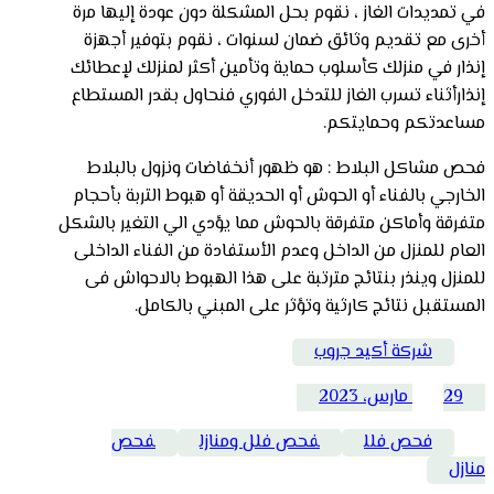
في تمديدات الغاز ، نقوم بحل المشكلة دون عودة إليها مرة
أخرى مع تقديم وثائق ضمان لسنوات ، نقوم بتوفير أجهزة
إنذار في منزلك كأسلوب حماية وتأمين أكثر لمنزلك لإعطائك
إنذارأثناء تسرب الغاز للتدخل الفوري فنحاول بقدر المستطاع
مساعدتكم وحمايتكم.
فحص مشاكل البلاط : هو ظهور أنخفاضات ونزول بالبلاط
الخارجي بالفناء أو الحوش أو الحديقة أو هبوط التربة بأحجام
متفرقة وأماكن متفرقة بالحوش مما يؤدي الي التغير بالشكل
العام للمنزل من الداخل وعدم الأستفادة من الفناء الداخلى
للمنزل وينذر بنتائج مترتبة على هذا الهبوط بالاحواش فى
المستقبل نتائج كارثية وتؤثر على المبني بالكامل.
شركة أكيد جروب
29 مارس، 2023
فحص فلل
فحص فلل ومنازل
فحص
منازل