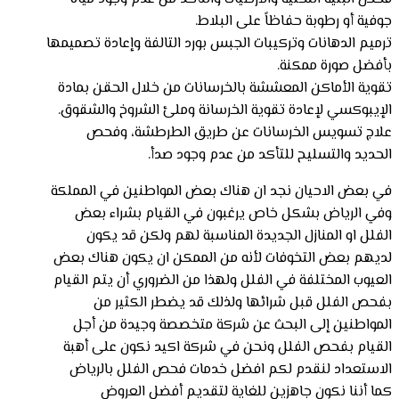
جوفية أو رطوبة حفاظاً على البلاط.
ترميم الدهانات وتركيبات الجبس بورد التالفة وإعادة تصميمها
بأفضل صورة ممكنة.
تقوية الأماكن المعششة بالخرسانات من خلال الحقن بمادة
الإيبوكسي لإعادة تقوية الخرسانة وملئ الشروخ والشقوق.
علاج تسويس الخرسانات عن طريق الطرطشة، وفحص
الحديد والتسليح للتأكد من عدم وجود صدأ.
في بعض الاحيان نجد ان هناك بعض المواطنين في المملكة
وفي الرياض بشكل خاص يرغبون في القيام بشراء بعض
الفلل او المنازل الجديدة المناسبة لهم ولكن قد يكون
لديهم بعض التخوفات لأنه من الممكن ان يكون هناك بعض
العيوب المختلفة في الفلل ولهذا من الضروري أن يتم القيام
بفحص الفلل قبل شرائها ولذلك قد يضطر الكثير من
المواطنين إلى البحث عن شركة متخصصة وجيدة من أجل
القيام بفحص الفلل ونحن في شركة اكيد نكون على أهبة
الاستعداد لنقدم لكم افضل خدمات فحص الفلل بالرياض
كما أننا نكون جاهزين للغاية لتقديم أفضل العروض