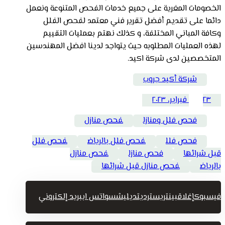
الخصومات المغرية على جميع خدمات الفحص المتنوعة ونعمل
دائما على تقديم أفضل تقرير فني معتمد لفحص الفلل
وكافة المباني المختلفة، و كذلك نهتم بعمليات التقييم
لهذه العمليات المطلوبه حيث يتواجد لدينا افضل المهندسين
المتخصصين لدى شركة اكيد.
شركة أكيد جروب
٢٣ فبراير، ٢٠٢٣
فحص فلل ومنازل
فحص منازل
فحص فلل
فحص فلل بالرياض
فحص فلل
قبل شرائها
فحص منازل
فحص منازل
بالرياض
فحص منازل قبل شرائها
فيسبوك
إغلاق
بينتريست
رديت
ديليشس
واتس اب
بريد إلكتروني