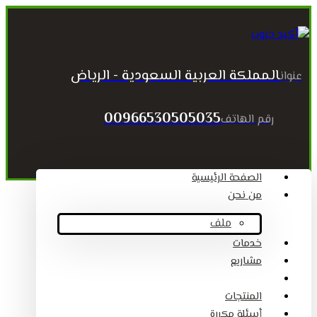
المملكة العربية السعودية - الرياض
عنوان
00966530505035
رقم الهاتف
الصفحة الرئيسية
من نحن
ملف
خدمات
مشاريع
المقالات
المنتجات
أسئلة مكررة