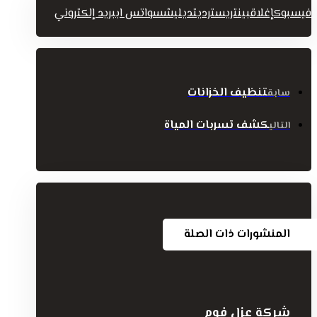
فيسبوك
إغلاق
بينتريست
رديت
ديليشس
واتس اب
بريد إلكتروني
تنظيف الخزانات
سابق
كشف تسربات المياة
التالي
المنشورات ذات الصلة
شركة عزل فوم