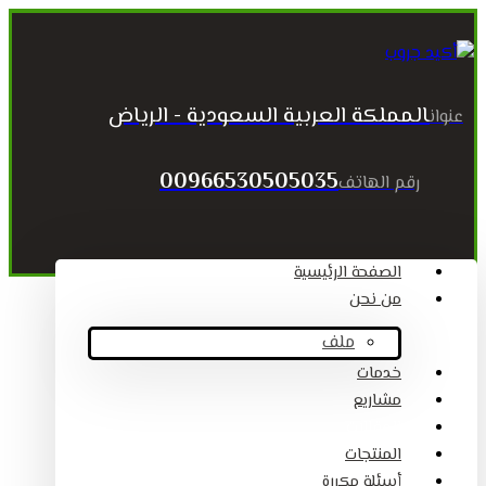
المملكة العربية السعودية - الرياض
عنوان
00966530505035
رقم الهاتف
الصفحة الرئيسية
من نحن
ملف
خدمات
مشاريع
المقالات
المنتجات
أسئلة مكررة