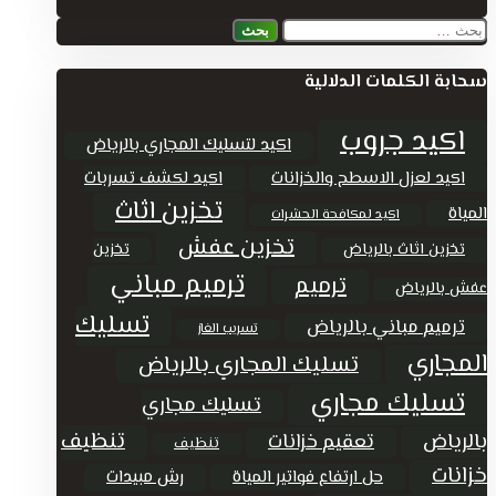
البحث
عن:
سحابة الكلمات الدلالية
اكيد جروب
اكيد لتسليك المجاري بالرياض
اكيد لعزل الاسطح والخزانات
اكيد لكشف تسربات
تخزين اثاث
المياة
اكيد لمكافحة الحشرات
تخزين عفش
تخزين اثاث بالرياض
تخزين
ترميم مباني
ترميم
عفش بالرياض
تسليك
ترميم مباني بالرياض
تسريب الغاز
المجاري
تسليك المجاري بالرياض
تسليك مجاري
تسليك مجاري
تنظيف
بالرياض
تعقيم خزانات
تنظيف
خزانات
حل ارتفاع فواتير المياة
رش مبيدات