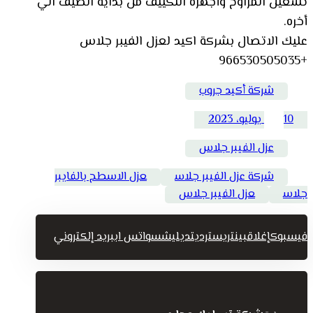
تشغيل المراوح وأجهزة التكييف من بداية الصيف الي
أخره.
عليك الاتصال بشركة اكيد لعزل الفيبر جلاس
+966530505035
شركة أكيد جروب
10 يوليو، 2023
عزل الفيبر جلاس
شركة عزل الفيبر جلاس
عزل الاسطح بالفايبر
جلاس
عزل الفيبر جلاس
فيسبوك
إغلاق
بينتريست
رديت
ديليشس
واتس اب
بريد إلكتروني