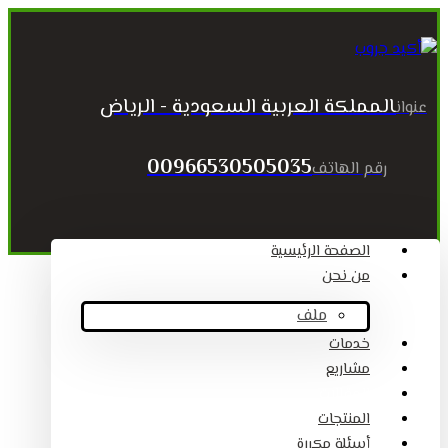
المملكة العربية السعودية - الرياض
عنوان
00966530505035
رقم الهاتف
الصفحة الرئيسية
من نحن
ملف
خدمات
مشاريع
المقالات
المنتجات
أسئلة مكررة