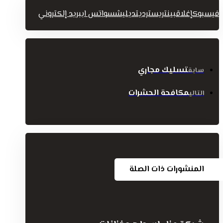
فيسبوك
إغلاق
بينتريست
رديت
ديليشس
واتس اب
بريد إلكتروني
تسليك مجاري
سابق
مكافحة الحشرات
التالي
المنشورات ذات الصلة