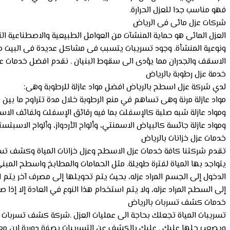
فهو مناسب جدا للعزل الحرارة.
شركات عزل مائى فى الرياض
العزل المائى هو حماية المنشآت من العوامل الطبيعية والاصطناعية ا
ونوعية المنشأة. وجود تسريبات يتسبب فى مشاكل عديدة فى البيت من
الاسقف والجدران مما يؤدى الى سقوط البنيان . نقدم افضل خدمات عزل ا
خدمة عزل رطوبة بالرياض
لدي شركة عزل اسطح بالرياض افضل مواد عازلة للرطوبة وهى:
مواد عازلة مرنة وهى تساهم في منع الرطوبة خلال مدة تتراوح ما بين
ومواد عازلة شبه صلبة كالإسفلت بما فيه رقائق الإسفلت ولفائف الاس
ومواد عازلة جائسة كالبياض الاسمنتي، وألواح الأردواز، وألواح الاسبت
خدمات عزل خزانات بالرياض
تقدم شركتنا كافة خدمات عزل الاسطح وعزل خزانات المياة وكشف تسرب
إلى السطح المراد عزله، ولا يتم استخدام هذا النوع في العادة إلا إذا ص
خدمات كشف تسربات بالرياض
تسريبات المياة تجعلك بحاجة الى عمليات العزل .شركة كشف تسربات 
ويصعب حلها عليك . عليك بالكشف عن التسريبات بصفة دورية لان مع