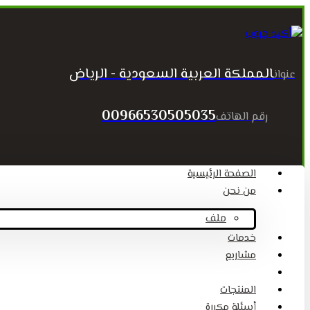
المملكة العربية السعودية - الرياض
عنوان
00966530505035
رقم الهاتف
الصفحة الرئيسية
من نحن
ملف
خدمات
مشاريع
المقالات
المنتجات
أسئلة مكررة