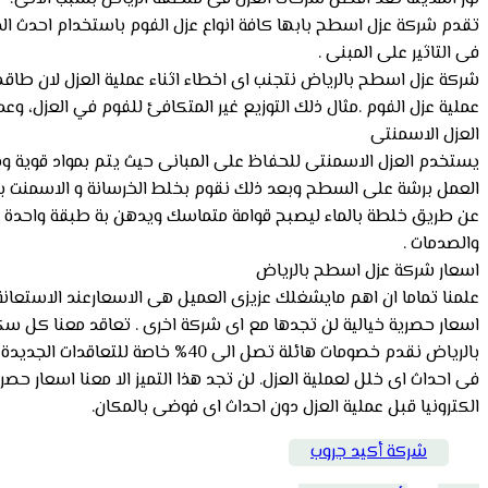
تقدم شركة عزل اسطح بابها كافة انواع عزل الفوم باستخدام احدث الم
فى التاثير على المبنى .
شركة عزل اسطح بالرياض نتجنب اى اخطاء اثناء عملية العزل لان طاقم ا
عملية عزل الفوم .مثال ذلك التوزيع غير المتكافئ للفوم في العزل، وعدم
العزل الاسمنتى
يستخدم العزل الاسمنتى للحفاظ على المبانى حيث يتم بمواد قوية وبتق
العمل برشة على السطح وبعد ذلك نقوم بخلط الخرسانة و الاسمنت بماد
عن طريق خلطة بالماء ليصبح قوامة متماسك ويدهن بة طبقة واحدة ع
والصدمات .
اسعار شركة عزل اسطح بالرياض
علمنا تماما ان اهم مايشغلك عزيزى العميل هى الاسعارعند الاستعان
اسعار حصرية خيالية لن تجدها مع اى شركة اخرى . تعاقد معنا كل س
بالرياض نقدم خصومات هائلة تصل ا
فى احداث اى خلل لعملية العزل. لن تجد هذا التميز الا معنا اسعار 
الكترونيا قبل عملية العزل دون احداث اى فوضى بالمكان.
شركة أكيد جروب