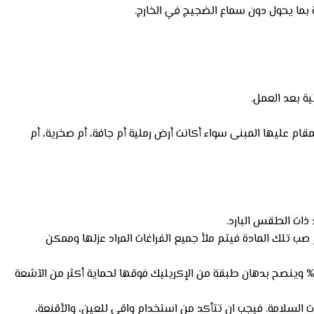
ة بما يحول دون سماع الضجيج في الخارج.
ية بعد العمل.
قام عليها المبنى سواء أكانت أرض رملية أم جافة، أم صخرية، أم
 ذات الطقس البارد.
صب تلك المادة فيتم ملأ جميع الفراغات المراد عزلها وممكن
لعزل بالفوم ويتم رشه على الأسطح ومن مميزاته أنه يعزل أصغر الأماكن التى يصعب الوصول إليها. وفي هذا النوع يتم عزل المياه بنسبة 100% وينصح بدهان طبقة من الإكريليك فوقها لحماية أكثر من الآشعة
اطات السلامة. فيجب ان تتأكد من استخدام واقى للعين، والأقنعة،