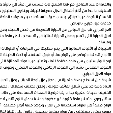
والقفازات عند التعامل مع هذا المنتج. لانة يتسبب فى مشاكل بالرئة وا
السليلوز واحدا من أكثر أشكال العزل صديقة للبيئة. ويتكون السليلو
الخسائر الناجمة عن الحرائق. بسبب ضيق المساحات بين مكونات المادة
خدمات عزل حرارى بالرياض
العز الحراري هو عزل المبانى عن الحرارة الشديدة فى فصل الصيف وعن ا
لعزل الحرارة التى تمنع وصول الحرارة نهائيا الى الاسطح . لكل مادة
ومنها :
الحبيبات أو الألياف السائبة التي يتم سكبها في الفراغات أو البلوكات
الألواح الصلبة وتوضع على الواجهة، أو فوق السقف، أو تحت الطبقة العازل
لوح البوليستيرين هي مادة مضادة للماء وتعتبر من المواد الممتازة الت
الصوف المعدنى يشير الى الصوف الزجاجى والصوف الصخرى وصوف الخبث
مواد العزل الحراري
شركة عزل اسطح بمكة متميزة فى مجال عزل اوجة المبانى وعزل الحرارة ل
اللباد وتتواجد علي شكل لفائف طويلة ، ولكن يختلف سمكها ، يصنع ال
الخفيف حبيبات صغيرة جدا و يتوافرلدينا المعدات المساعدة على ذلك مث
سائل رغوي وتعتبر مادة خلوية غير عضوية ومنها نوعان النوع الأول ل
الواح صلبة أكثر المواد استخداما في العزل ويوجد منها أنواع مختلفة ، أل
صوف صخري يستخلص من مواد صخرية طبيعية ، تكون علي هيئة لفائف 