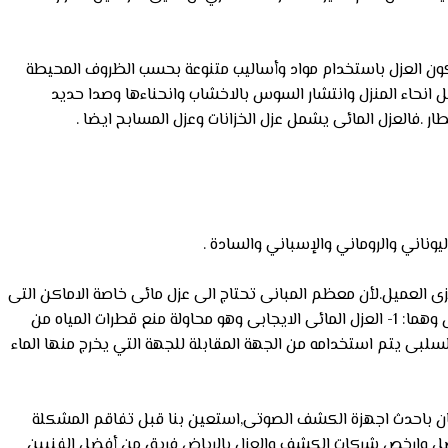
يكون العزل باستخدام مواد وأساليب متنوعة بحسب الظروف المحيطة
نحاء المنزل وانتشار السوس بالاخشاب وانحناءها وصدا حديد
ر .فالعزل المائى يشمل عزل الخزانات وعزل المسابح ايضا .
يوناني والروماني والإسباني والسادة .
 العميل.لأن معظم المبانى تحتاج الى عزل مائى خاصة الاماكن التى
يتواجد بها المياة لفترة طويلة. مثل الحمامات والمطابخ واسطح المبنى.ويوجد نوعان من العزل المائى تستعين بهم شركة عزل خزانات بالرياض وهما: 1- العزل المائى الايجابى وهو محاولة منع قطرات المياه من
م تحويلها إلى مصرف آخر يتم اختياره .وهو النوع المنتشر والمشهور من العزل المائي. 2- العزل المائى السلبى يتم استخدامه من الجهة المقابلة للجهة التي يخرج منها الماء
ان باحدث اجهزة الكشف الصوتى,استعين بنا قبل تفاقم المشكلة
ضل وارخص شركات الكشف والعزل بالرياض فريق من أفضل الفنيين