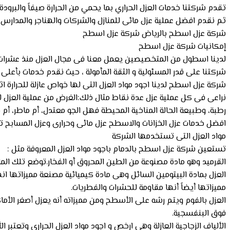
تقدم شركتنا خدمات العزل الحراري بما يحمي من الحرارة صيفاً والبرود
ثم نقدم افضل عملية عزل مائى للمنازل والشركات والهناجر والمدارس والمحلات باقل الاسعار
شركة عزل اسطح بالرياض شركة عزل اسطح
إمكانيات شركة عزل اسطح
لدينا اسطول من المتخصيصين يعمل معنا فى مجال العزل منذ عشرات 
شركتنا على قدر المسئولية و الثقة المأمولة ، حيث نقدم خدمات بأعلى 
شركة عزل اسطح لدينا اجود مواد العزل التى لها خواص عازلة للحرارة اث
نراعى فى كل عملية عزل عدة نقاط مثال ذلك:الغرض من عملية العزل للحم
رطبة، وطبيعة الحالة المناخية المحيطة فهل الجو معتدل، أم ماطر، أم ح
افضل خدمات عزل الخزانات والاسطح عزل مائى وحرارى وعزل المسابح
مواد العزل التى تستخدمها الشركة
تستعين شركة عزل اسطح بالدمام باجود مواد العزل المعروفة مثل :
القرميد وهو مادة مصنوعة من الطين المحروق أو الفخار.توضع تلك الما
العزل بمادة البيتومين السائل وهى مادة كيميائية مصنعة مميزاتها ان
مميزاتها أيضاً أنها مقاومة للحشرات والفطريات.
فوق البنفسجية.
الألياف الزجاجية العازلة وهى ارخص و اجود مواد العزل الحراري وتعتبر 