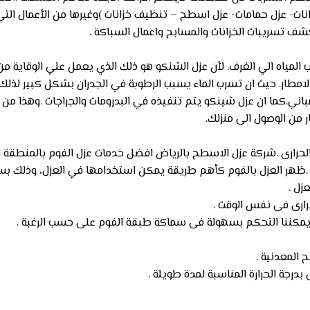
انات- عزل حمامات- عزل اسطح – تنظيف خزانات )وغيرها من الأعمال التي
كشف تسريبات الخزانات والمسابح واعمال السباكة .
لمياه الي الغرف. لأن عزل الشنكو هو ذلك الذي يعمل علي الوقاية من
لامطار. حيث ان تسرب الماء يسبب الرطوبة في الجدران بشكل كبير لذ
اني.كما ان عزل شينكو يتم تنفيذه في البدرومات والجراجات .وهذا من
ر من الوصول الى منزلك.
حرارى .شركة عزل الاسطح بالرياض افضل خدمات عزل الفوم بالمنطقة ال
 .ظهر العزل بالفوم كأهم طريقة يمكن استخدامها في العزل، وذلك بسبب
زل .
ارى فى نفس الوقت .
يمكننا التحكم بسهولة فى سماكة طبقة الفوم على حسب الرغبة .
 المعدنية .