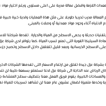
عدات اللازمة وافضل عمالة مدربة على اعلى مستوى. ويتم اختيار مواد 
لعمالة مدرب تدريبا طويلا على مثل هذة العمليات ولدية خبرة كبيرة فى
 الانتباه أثناء وجود مواد معدنية أو وصلات بالمبنى.
نيات حديثة و يحمى الاسطح من المياة والحرارة . تقدمة شركتنا للاسط
ة السيليكا القوية التى تمنع تسرب المياة .كما يتوافر لدي شركة عز
لى الاسطح الخرسانية .وبعد قليل تتغلغل داخل الاسطح وتصبح جزء م
ة بشركة عزل جيدة تقلق من ارتفاع الاسعار التى تقدمها الشركات الا
كان الرياض عند الحاجة الى شركة عزل لاننا نستمتع بسمعة طيبة لن
لى 40% خاصة للتعاقدات الجديدة والمساحات الكبيرة. يقوم فريق العمل معنا بتنظيف س
حصرية وخدمة متميزة لضمان عشرون عام معنا لن تشاهد تسريبات للمياة 