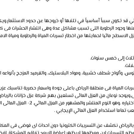
لتي قد تكون سبباً أساسياً في تلفها أو خروجها عن حدود الاستثمار.و
ها وجود الرطوبة التى تسبب مشاكل عدة وهى انتشار الحشرات فى كل ا
لاسطح مائيا لحمايتها من اخطار تسربات المياة والرطوبة ومياة الامطا
 ثلاث إلى خمس سنوات.
فلت.
ستوس، وألواح شطف خشبية، ومواد البلاستيك، والقرميد المزجج بأنواعه ال
ات المياة فى منطقة الرياض باعلى جودة واسعار حصرية تناسبك عزيزى
الدخول إلى الجسم المراد عزله، بحيث يت
عب تماما استخدام العزل المائي الإيجابي .
بالرياض نكشف عن التسريبات الكترونيا دون احداث اى فوضى فى المك
ظم التسربات لان معظمها لايظهر اعراضة الابعد تفاقم المشكلة .اف