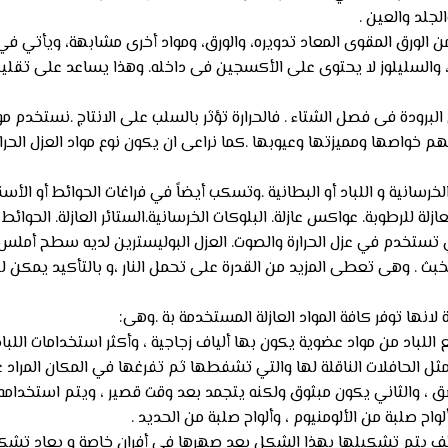
لجلد والعين .
ز من الورق المقوى المعاد تدويره، والورق، ومواد أخرى مشابهة، ويأتي
، والسليلوز لا يحتوى على الأكسجين فى داخله. وهذا يساعد على تقليل
لبرودة فى فصل الشتاء . فالحرارة تؤثر بالسلب على الانتاج .نستخدم م
 منهم خواصها ومميزتها وعيوبها .كما نراعى ان يكون نوع مواد العزل 
 الخرسانية و اللباد أو البطانية .وتسكب أيضاً في فراغات الحوائط أو ا
ة للرطوبة. عواكس عازلة. البلوكات الخرسانية.الستائر العازلة. الحوائط 
ي تستخدم في عزل الحرارة والصوت. العزل البوليسترين لديه سطح أملس لا 
 . وهى تعطى المزيد من القدرة على تحمل النار ،و بالتأكيد يمكن 
انها توفر كافة المواد العازلة المستخدمة بة .وهى:
لباد من مواد عضوية يكون بها ألياف زجاجية ، وأكثر استخدامات اللب
ل الحافلات الناقلة لها والتي تشفطها ثم تفرغها في المكان المراد عز
اصق ، والثاني يكون مبثوق ولكنه يتجمد بعد وقت قصير ، ويتم استخدام
واح صلبة من الألومنيوم ، وألواح صلبة من الحديد .
يتم تشكيلها بهذا الشكل بعد صهرها في أفران خاصة و يعاد تشكيله