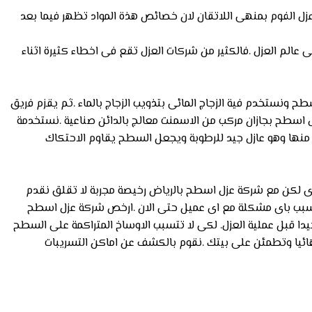
عزل الفوم بمنهى اللاتقان لان خصائص هذة المواد تظهر فيما بعد
 عالم العزل .فالكثير من شركات العزل تقع فى اخطاء كثيرة اثناء
ح ونستخدم فية الزجاج المائى بتذويب الزجاج بالماء .ثم يقزم فريق
ل اسطح بجازان مركب من الاسمنت معالج بالدائن صناعية .نستخدمة
نها وهو عازل جيد للرطوبة ويجعل السطح يقاوم الاحتكاك
خرى لكن مع شركة عزل اسطح بالرياض رخيصة مجربة لا تقلق نقدم
 نتسبب باى مشكلة مع اى عميل حتى الان .ارخص شركة عزل اسطح
طح المنشاءة جيدا قبل عملية العزل. لكى لا تتسبب الاوساخ المتراكمة على السطح
نهائيا وتطمئن على بيتك .نقوم بالكشف عن اماكن التسريبات