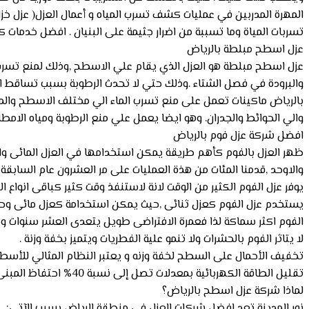
المهرة المدربين في عمليات كشف تسرب المياه و أعمال العزل( عزل خز
تسربات المياة وما تسببة من اضرار جثيمة على البنيان . افضل خدمات 
عزل اسطح مبلطة بالرياض
عزل اسطح مبلطة هو العزل الذي يقام علي الاسطح ,وذلك لمنع تسرب ا
والبرودة في فصل الشتاء .وذلك حتي لا تحدث الرطوبة بسبب تساقط ا
بالرياض ماكينات تعمل على منع تسرب الماء الي مختلف الاسطح والمب
والي الحوائط والجدران. وهو ايضا يعمل علي منع الرطوبة ومياه الامطا
افضل شركة عزل فوم بالرياض
ظهر العزل بالفوم كأهم طريقة يمكن استخدامها في العزل المائى وال
والاوحد ,قدمنا المئات من هذة العمليات على مر العشرون عام السابقة
يوفر عزل الفوم الكثير من الوقت لانة لاستنفذ وقت كثير كباقى انواع الع
يستخدم عزل الفوم كعزل ثنائى ,حيث يمكن استخدامة كعزل مائى وحر
الفوم اكثر سماكة لذا فعمرة الافتراضى طويل يتعدى العشر سنوات و
لا يتاثر الفوم بالحشرات ولا تنمو علية الفطريات ويتميز بخفة وزنة .
تخفيف الأحمال على السطح لخفة وزنه و يعتبر النظام المثالي للأسطح
تقليل الطاقة الكهربائية بمعدلات تصل إلى نسبة 40% احتفاظ المبنى بدرجة الحرارة المناسبة لمدة طويلة .
لماذا شركة عزل اسطح بالرياض؟
نور المدينة تعد افضل شركات العزل فى منطقة الرياض بسبب الآتى: