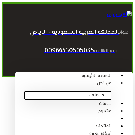
المملكة العربية السعودية - الرياض
عنوان
00966530505035
رقم الهاتف
الصفحة الرئيسية
من نحن
ملف
خدمات
مشاريع
المقالات
المنتجات
أسئلة مكررة