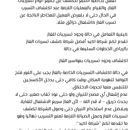
تعمل بخاصية التتبع للكشف عن جميع أنواع تسريبات
الغاز، والقيام بالعمليات اللازمة عند اكتشاف التسرب
في الحال حتى لا يتعرض العميل للمخاطر الناتجة عن
تسرب الغاز كاشتعال حرائق مثلا.
كيفية التعامل في حالة وجود تسريبات للغاز
تقدم لكم شركة اكيد أفضل شركة كشف تسربات الغاز
بالرياض الخطوات السليمة في حالة
اكتشاف وجود تسريبات بمواسير الغاز.
في حالة اكتشاف التسريبات الخاصة بالغاز يجب على الفور فتح
النوافذ لتهوية المكان بوقت كافي حتى يدخل الأكسجين
للتنفس منعا لحدوث الاختناق.
عدم إشعال أي مصدر للنيران ولو حتى عود ثقاب صغير، حتى لا
يحدث حريق – لا قدر الله – لأن الغاز سريع الاشتعال للغاية.
ويفضل عدم استخدام النيران حتى وصول الشركة لكشف
تسريبات الغاز وعمل الصيانة اللازمة لمنع التسريب نهائيا وهو
ما تقدمه لكم ”شركة اكيد “.