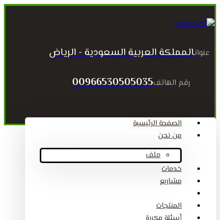
المملكة العربية السعودية - الرياض
عنوان
00966530505035
رقم الهاتف
الصفحة الرئيسية
من نحن
ملف
خدمات
مشاريع
المقالات
المنتجات
أسئلة مكررة