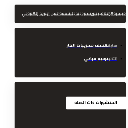
فيسبوك
إغلاق
بينتريست
رديت
ديليشس
واتس اب
بريد إلكتروني
كشف تسريبات الغاز
سابق
ترميم مباني
التالي
المنشورات ذات الصلة