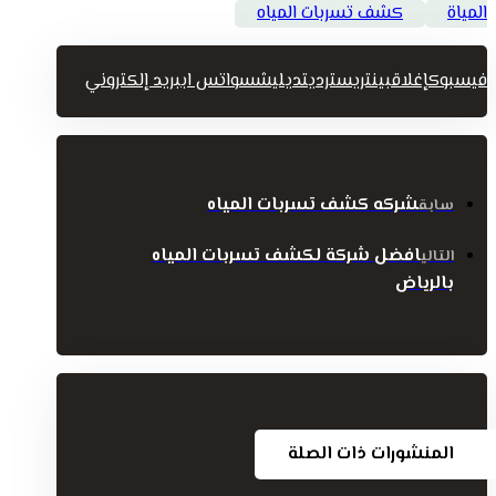
المياة
كشف تسربات المياه
فيسبوك
إغلاق
بينتريست
رديت
ديليشس
واتس اب
بريد إلكتروني
شركه كشف تسربات المياه
سابق
افضل شركة لكشف تسربات المياه
التالي
بالرياض
المنشورات ذات الصلة