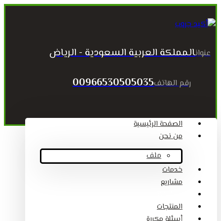
المملكة العربية السعودية - الرياض
عنوان
00966530505035
رقم الهاتف
الصفحة الرئيسية
من نحن
ملف
خدمات
مشاريع
المقالات
المنتجات
أسئلة مكررة