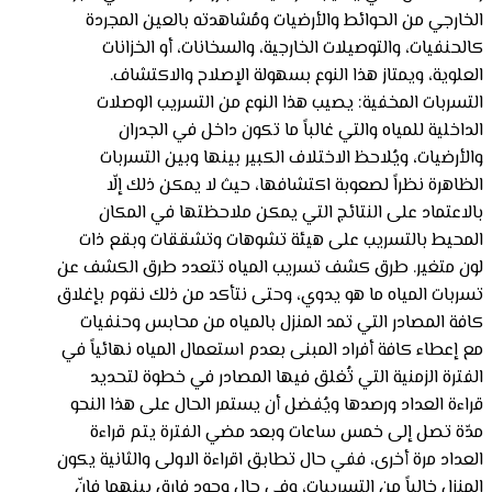
الخارجي من الحوائط والأرضيات ومُشاهدته بالعين المجردة
كالحنفيات، والتوصيلات الخارجية، والسخانات، أو الخزانات
العلوية، ويمتاز هذا النوع بسهولة الإصلاح والاكتشاف.
التسربات المخفية: يصيب هذا النوع من التسريب الوصلات
الداخلية للمياه والتي غالباً ما تكون داخل في الجدران
والأرضيات، ويُلاحظ الاختلاف الكبير بينها وبين التسربات
الظاهرة نظراً لصعوبة اكتشافها، حيث لا يمكن ذلك إلّا
بالاعتماد على النتائج التي يمكن ملاحظتها في المكان
المحيط بالتسريب على هيئة تشوهات وتشققات وبقع ذات
لون متغير. طرق كشف تسريب المياه تتعدد طرق الكشف عن
تسربات المياه ما هو يدوي، وحتى نتأكد من ذلك نقوم بإغلاق
كافة المصادر التي تمد المنزل بالمياه من محابس وحنفيات
مع إعطاء كافة أفراد المبنى بعدم استعمال المياه نهائياً في
الفترة الزمنية التي تُغلق فيها المصادر في خطوة لتحديد
قراءة العداد ورصدها ويُفضل أن يستمر الحال على هذا النحو
مدّة تصل إلى خمس ساعات وبعد مضي الفترة يتم قراءة
العداد مرة أخرى، ففي حال تطابق اقراءة الاولى والثانية يكون
المنزل خالياً من التسريبات، وفي حال وجود فارق بينهما فإنّ