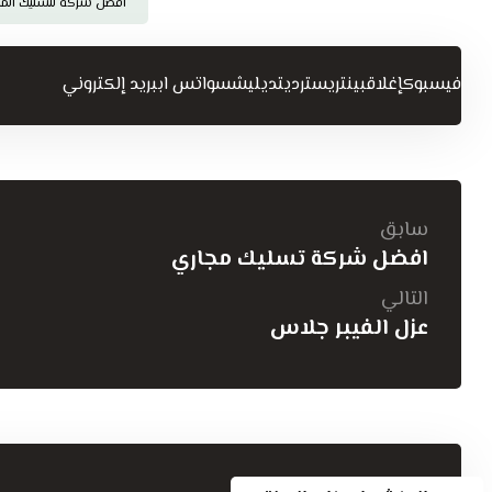
افضل شركة لتسليك المج
فيسبوك
إغلاق
بينتريست
رديت
ديليشس
واتس اب
بريد إلكتروني
سابق
افضل شركة تسليك مجاري
التالي
عزل الفيبر جلاس