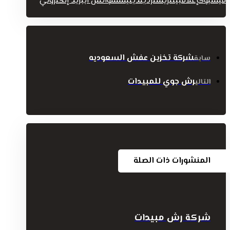
فيسبوك
إغلاق
بينتريست
رديت
ديليشس
واتس اب
بريد إلكتروني
شركة تخزين عفش السعوديه
سابق
رش جوي للمبيدات
التالي
المنشورات ذات الصلة
شركة رش مبيدات