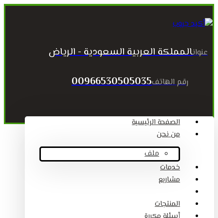
المملكة العربية السعودية - الرياض
عنوان
00966530505035
رقم الهاتف
الصفحة الرئيسية
من نحن
ملف
خدمات
مشاريع
المقالات
المنتجات
أسئلة مكررة