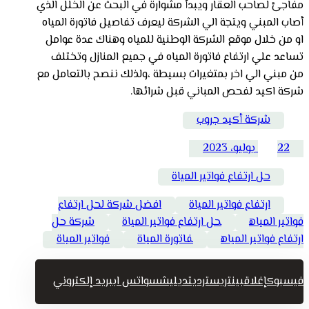
مفاجئ لصاحب العقار ويبدأ مشوارة في البحث عن الخلل الذي
أصاب المبني ويتجة الي الشركة ليعرف تفاصيل فاتورة المياه
او من خلال موقع الشركة الوطنية للمياه وهناك عدة عوامل
تساعد علي ارتفاع فاتورة المياه في جميع المنازل وتختلف
من مبني الي اخر بمتغيرات بسيطة ،ولذلك ننصح بالتعامل مع
شركة اكيد لفحص المباني قبل شرائها.
شركة أكيد جروب
22 يوليو، 2023
حل ارتفاع فواتير المياة
ارتفاع فواتير المياة
افضل شركة لحل ارتفاع
فواتير المياه
حل ارتفاع فواتير المياة
شركة حل
ارتفاع فواتير المياه
فاتورة المياة
فواتير المياة
فيسبوك
إغلاق
بينتريست
رديت
ديليشس
واتس اب
بريد إلكتروني