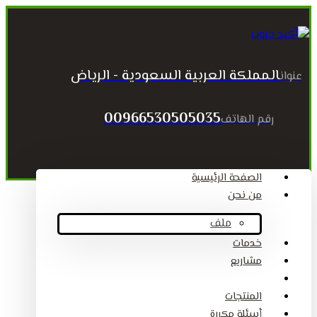
المملكة العربية السعودية - الرياض
عنوان
00966530505035
رقم الهاتف
الصفحة الرئيسية
من نحن
ملف
خدمات
مشاريع
المقالات
المنتجات
أسئلة مكررة