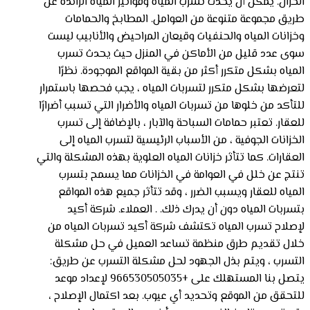
الخزان. يمكن أن يحدث تسرب المياه وفواتير المياه الزائدة عن
طريق مجموعة متنوعة من العوامل. المطابخ والحمامات
وخزانات المياه والحنفيات وقيعان المراحيض والأنابيب ليست
سوى عدد قليل من الأماكن في المنزل حيث يحدث تسرب
المياه بشكل متكرر أكثر من بقية المواقع الموجودة. نظرًا
لتعرضها بشكل متكرر لتسربات المياه ، يجب فحصها باستمرار
للتأكد من خلوها من تسربات المياه والأضرار التي تسبب أضرارًا
للعقار. تعتبر حمامات السباحة والآبار ، بالإضافة إلى تسرب
الخزانات الجوفية ، من الأسباب الرئيسية لتسرب المياه إلى
العقارات. كما تتأثر خزانات المياه العلوية بهذه المشكلة والتي
تنتج عن خلل في العوامة في الخزانات مما يسمح بتسرب
المياه للعقار ويسبب الضرر ، وقد تتأثر جميع هذه المواقع
بتسربات المياه دون أن يدرك ذلك. . العملاء. شركة أكيد
لإصلاح تسرب المياه تكتشف شركة أكيد تسربات المياه من
خلال تقديم طرق منظمة تساعد العميل في حل مشكلة
التسرب ، ويتم بذل الجهود لحل مشكلة التسرب عن طريق:
يتصل بنا المستهلك على +966530505035 لإعداد موعد
للتحقق من الموقع وتحديد أي عيوب. بعد اكتمال الإصلاح ،