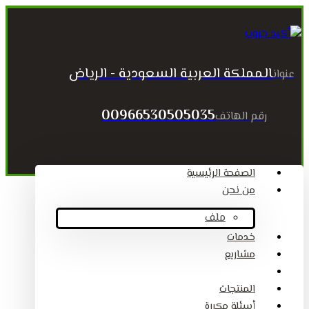
المملكة العربية السعودية - الرياض
عنوان
00966530505035
رقم الهاتف
الصفحة الرئيسية
من نحن
ملف
خدمات
مشاريع
المقالات
المنتجات
أسئلة مكررة