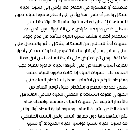
مما يؤدي إلى ارتفاع تكاليف المياه. وجود أدوات صحية
متصدعة أو مكسورة في الحمام مما يؤدي إلى تسرب المياه
بشكل واضح أو خفي مما يؤدي إلى ارتفاع فاتورة المياه. طرق
للمساعدة إذا كان لديك فاتورة مياه زائدة مرتفعة لمبنى
سكني خاص وتريد الاعتراض على الفاتورة ، فإن الحل هو
استخدام أجهزة كشف تسرب المياه للتأكد من عدم وجود
تسربات أولاً للتخلص من المشكلة بشكل دائم والحصول على
مبنى مجاني من أي آثار سلبية تتعرض لها وتتسبب في أضرار
مختلفة ، ومن ثم تعترض على شركة المياه ، لكن ابق معنا
لتعرف أسباب الاعتراض على شركة المياه. فاتورة للمياه يجب
التعرف على تسربات المياه إذا كانت فاتورة المياه ضخمة
ومفرطة بالرغم من انخفاض معدل استخدام المياه حتى
يمكن تحديد المصدر واستخدام حلول توفير المياه. من
الضروري معرفة الاستخدام الفعلي للمياه لتلافي المشاكل
والأضرار الناجمة عن تسربات المياه ، مقاسة بواسطة عداد
المياه الخاص بشركة المياه ، ومعرفة قراءة العداد أولاً. والتي
يتم استهلاكها دون معرفة السبب ولكن السبب الحقيقي
هو تسرب المياه بسبب مواسير المياه الحديدية أو تسرب