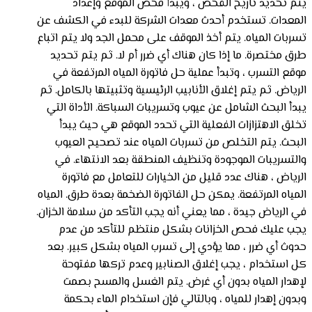
يتم تحديد تاريخ الفحص ، ويبدأ فحص الموقع وإعداد
المعدات. تستخدم أحدث معدات الشركة للبدء في الكشف عن
تسربات المياه. يتم أخذ الموقف على محمل الجد ولا يتم اتباع
طرق مختصرة. ما إذا كان هناك أي ضرر أم لا. ثم يتم تحديد
موقع التسرب ، وتبدأ عملية حل فاتورة المياه المرتفعة في
الرياض. ثم يتم إغلاق الأنابيب الرئيسية وتثبيتها بالكامل. ثم
يبدأ البحث الشامل عن عيوب وتسريبات السباكة. الأداة التي
تخلق الاهتزازات الفعلية التي تحدد الموقع هي حيث يبدأ
البحث. يتم التخلص من تسربات المياه عند تصحيح العيوب
والتسريبات الموجودة وتنظيف المنطقة بعد الانتهاء. في
الرياض ، هناك عدد قليل من الخيارات للتعامل مع فاتورة
المياه المرتفعة. يمكن حل الفاتورة الضخمة بعدة طرق. المياه
في الرياض جيدة ، مما يعني أنه يجب التأكد من سلامة الخزان.
يجب عليك فحص الخزانات بشكل منتظم للتأكد من عدم
حدوث أي ضرر ، مما يؤدي إلى تسرب المياه بشكل كبير. بعد
كل استخدام ، يجب إغلاق الصنابير وعدم تركها مفتوحة
لإهدار المياه بدون أي غرض. يتم الغسل والمسح بصمت
وبدون إهدار للمياه ، وبالتالي فإن استخدام الماء بحكمة