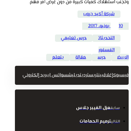
وتجنب استهلاك كميات كبيرة من دون غرض أمر مهم.
شركة أكيد جروب
10 يونيو، 2017
التحديثات
درس تعليمي
الفسفور
الابيض
درس
مقالة
يتعلم
فيسبوك
إغلاق
بينتريست
رديت
ديليشس
واتس اب
بريد إلكتروني
عزل الفيبر جلاس
سابق
ترميم الحمامات
التالي