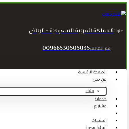
المملكة العربية السعودية - الرياض
عنوان
00966530505035
رقم الهاتف
الصفحة الرئيسية
من نحن
ملف
خدمات
مشاريع
المقالات
المنتجات
أسئلة مكررة