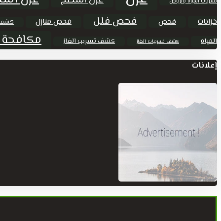
عزل اسطح
تسربات المياه بالرياض
فحص فلل
خزانات
فحص منازل
فحص
كشف 
مكافحة 
المياه
كشف تسريب الغاز
كشف تسريبات الغاز
إعلانات