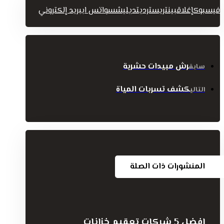
فيسبوك
إغلاق
بينتريست
رديت
ديليشس
واتس اب
بريد إلكتروني
رش مبيدات حشرية
سابق
كشف تسربات المياة
التالي
المنشورات ذات الصلة
افضل 5 شركات تعقيم خزانات