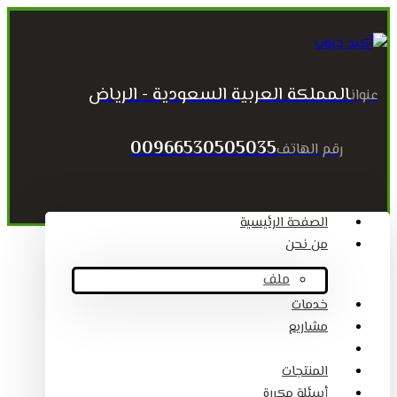
المملكة العربية السعودية - الرياض
عنوان
00966530505035
رقم الهاتف
الصفحة الرئيسية
من نحن
ملف
خدمات
مشاريع
المقالات
المنتجات
أسئلة مكررة