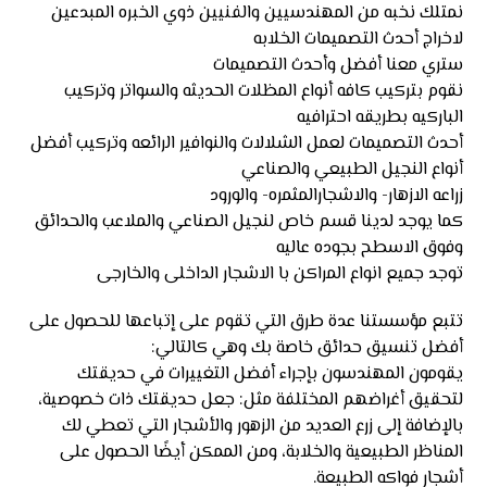
نمتلك نخبه من المهندسيين والفنيين ذوي الخبره المبدعين
لاخراج أحدث التصميمات الخلابه
ستري معنا أفضل وأحدث التصميمات
نقوم بتركيب كافه أنواع المظلات الحديثه والسواتر وتركيب
الباركيه بطريقه احترافيه
أحدث التصميمات لعمل الشلالات والنوافير الرائعه وتركيب أفضل
أنواع النجيل الطبيعي والصناعي
زراعه الازهار- والاشجارالمثمره- والورود
كما يوجد لدينا قسم خاص لنجيل الصناعي والملاعب والحدائق
وفوق الاسطح بجوده عاليه
توجد جميع انواع المراكن با الاشجار الداخلى والخارجى
تتبع مؤسستنا عدة طرق التي تقوم على إتباعها للحصول على
أفضل تنسيق حدائق خاصة بك وهي كالتالي:
يقومون المهندسون بإجراء أفضل التغييرات في حديقتك
لتحقيق أغراضهم المختلفة مثل: جعل حديقتك ذات خصوصية،
بالإضافة إلى زرع العديد من الزهور والأشجار التي تعطي لك
المناظر الطبيعية والخلابة، ومن الممكن أيضًا الحصول على
أشجار فواكه الطبيعة.