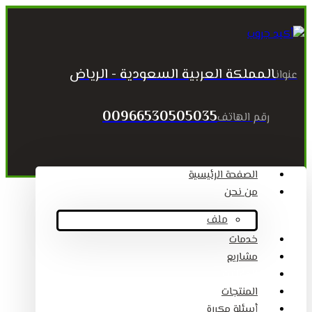
المملكة العربية السعودية - الرياض
عنوان
00966530505035
رقم الهاتف
الصفحة الرئيسية
من نحن
ملف
خدمات
مشاريع
المقالات
المنتجات
أسئلة مكررة