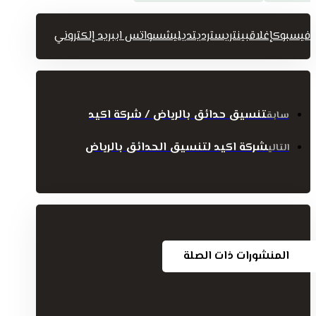
فيسبوك
إغلاق
بينتريست
رديت
ديليشس
واتس اب
بريد إلكتروني
تنسيق حدائق بالرياض / شركة اكيد
سابق
شركة اكيد لتنسيق الحدائق بالرياض
التالي
المنشورات ذات الصلة