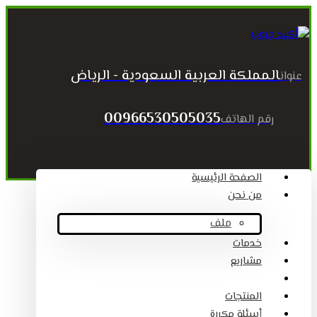
المملكة العربية السعودية - الرياض
عنوان
00966530505035
رقم الهاتف
الصفحة الرئيسية
من نحن
ملف
خدمات
مشاريع
المقالات
المنتجات
أسئلة مكررة