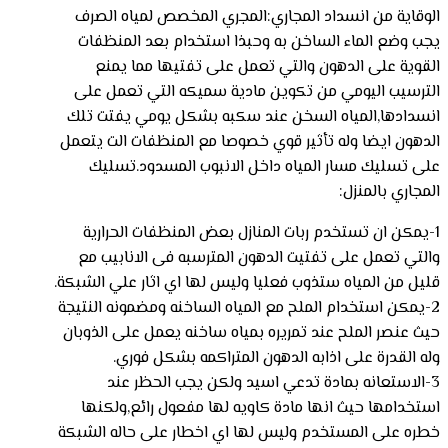
الوقاية من انسداد المجاري:المجري المخصص لمياه الصرف
يجب وضع الماء الساخن به وحبذا استخدام بعد المنظفات
القوية على الدهون والتي تعمل على تفتيها مما يمنع
الترسيب اليومي من تكوين مادية سميكه التي تعمل على
انسدادها,المياه السخن عند سكبه بشكل يومي يفتت تلك
الدهون ايضا وله تأثير قوي خصوصا مع المنظفات الت يتعمل
على تسليك مسار المياه داخل الانبوب المسدود.تسليك
المجاري بالمنزل:
1-يمكن ان تستخدم ربات المنازل بعض المنظفات الحرارية
والتي تعمل على تفتيت الدهون المترسبه فى الانابيب مع
قليل من المياه ستذوب فعليا وليس لها اي اثار علي الشبكة.
2-يمكن استخدام الملح مع المياه الساخنه ومضمونه النتيجة
حيث عنصر الملح عند تمريره بمياه ساخنه يعمل على الذوبان
وله القدرة على اذابه الدهون المتراكمه بشكل فوري.
3-الاستعانه بمادة تدعي اسيد ولكن يجب الحظر عند
استخدامها حيث انها مادة كاويه لها مفعول رائع,ولكنها
خطره على المستخدم وليس لها اي اخطار على حاله الشبكة