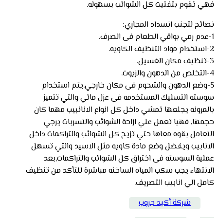
فهي تقوم بتفتيت كل الشوائب بسهوله.
نصائح لتجنب انسداد المجاري:
1-عدم رمي بواقي الطعام فى الصرف.
2-استخدام مواد التنظيف الكاويه.
3-تنظيف مكان الغسيل.
4-التخلص من الدهون والزيوت.
5-وضع الدهون والشحوم فى مكان خارجي.يتم استخدام
سوسته التسليك المستخدمه فى عزل مائي والتي تتميز
بالمرونه يجلعها تمشي داخل كل انواع الانانبيب مهما كان
حجمها, فهيا تعمل علي ازاحة الشوائب والتسربات يرجي
التعامل بقوه معاها حتي تزيح كل الشوائب والتراكمات داخل
الانابيب ويفضل وضع مادة كاويه مثل الاسيد والتي تسهل
عملية السوسته فى اختراق كل الشوائب والتراكمات,بعد
الانتهاء يجب سكب المياه الساخنه مباشرة للتأكد من تنظيف
كامل الي انابيب التصريف.
شركة أكيد جروب