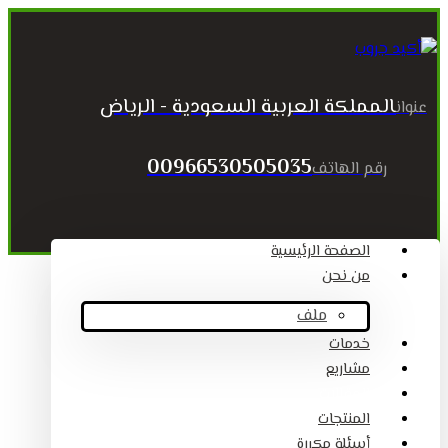
المملكة العربية السعودية - الرياض
عنوان
00966530505035
رقم الهاتف
الصفحة الرئيسية
من نحن
ملف
خدمات
مشاريع
المقالات
المنتجات
أسئلة مكررة