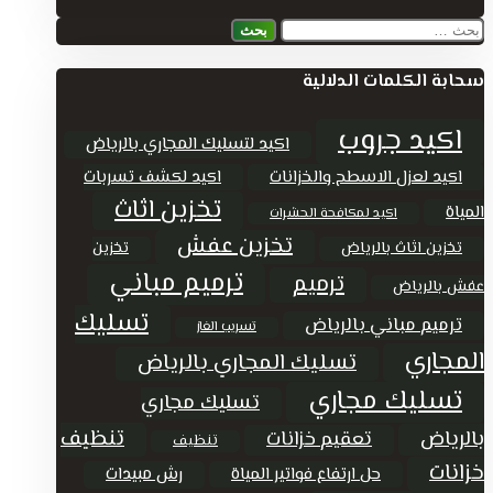
البحث
عن:
سحابة الكلمات الدلالية
اكيد جروب
اكيد لتسليك المجاري بالرياض
اكيد لعزل الاسطح والخزانات
اكيد لكشف تسربات
تخزين اثاث
المياة
اكيد لمكافحة الحشرات
تخزين عفش
تخزين اثاث بالرياض
تخزين
ترميم مباني
ترميم
عفش بالرياض
تسليك
ترميم مباني بالرياض
تسريب الغاز
المجاري
تسليك المجاري بالرياض
تسليك مجاري
تسليك مجاري
تنظيف
بالرياض
تعقيم خزانات
تنظيف
خزانات
حل ارتفاع فواتير المياة
رش مبيدات