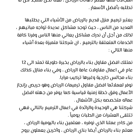
المجالات منها معلم دهانات الرياض ، معنا نحن ستجد كل ما
تطلبه بأفضل الأسعار .
يعتبر ترميم منزل قديم بالرياض من الأشياء التي يطلبها
العديد من الناس ، حيث توجد مشاكل عديدة تواجه مبانيهم ،
لذلك من أجل أن ندرك مشاكل يعاني منها الناس وفرنا كافة
الخدمات المتعلقة بالترميم ، ان شركتنا متميزة بعدة أشياء
منها التالي :
نمتلك افضل مقاول بناء بالرياض بخبرة طويلة تمتد الى 12
عام في اعمال مقاولات عامة الرياض ، وفي بناء منازل كذلك
بناء مجالس خارجية وغيرها تركيب مرايا.
نوفر لعملائما افضل مقاول ترميمات الرياض وهو حريص بإنجاز
الأعمال وفق خطة زمنية قياسية كما يوفر من جهته افضل
عماله متخصصه بكل الأشغال .
شركتنا هي الوحيدة والرائدة في اعمال الترميم بالتالي فهي
تتلقى العشرات من الطبات يومياً .
من كادر عملنا الذي نوفره ، معلمين بناء باليومية الرياض ،
معلم بناء بالرياض أيضا بناي الرياض ، وآخرين يعملون بروح