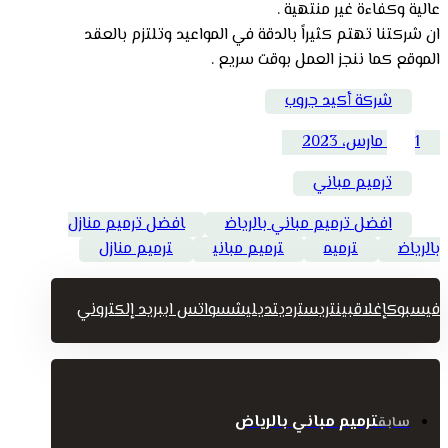
عالية وكفاءة غير منتهية .
ان شركتنا تهتم كثيراً بالدقة في المواعيد وتلتزم بالعقد
الموقع كما ننجز العمل بوقت سريع .
شركة أكيد جروب
1 مارس، 2023
ترميم مباني
افضل ترميم مباني بالرياض
افضل ترميم منازل
بالرياض
ترميم
ترميم مباني
ترميم منازل
فيسبوك
إغلاق
بينتريست
رديت
ديليشس
واتس اب
بريد إلكتروني
ترميم مباني بالرياض
سابق