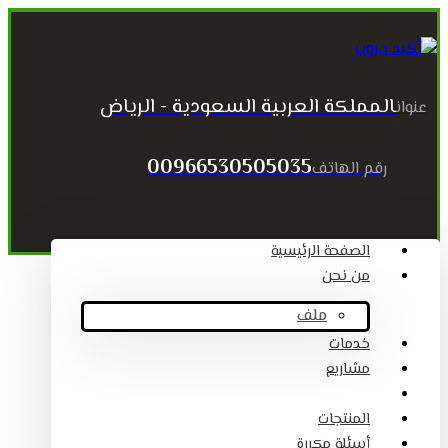
المملكة العربية السعودية - الرياض
عنوان
00966530505035
رقم الهاتف
الصفحة الرئيسية
من نحن
ملف
خدمات
مشاريع
المقالات
المنتجات
أسئلة مكررة