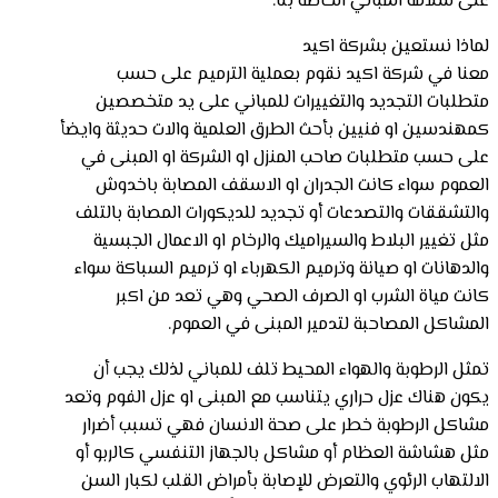
على سلامة المباني الخاصة بنا.
لماذا نستعين بشركة اكيد
معنا في شركة اكيد نقوم بعملية الترميم على حسب
متطلبات التجديد والتغييرات للمباني على يد متخصصين
كمهندسين او فنيين بأحث الطرق العلمية والات حديثة وايضأ
على حسب متطلبات صاحب المنزل او الشركة او المبنى في
العموم سواء كانت الجدران او الاسقف المصابة باخدوش
والتشققات والتصدعات أو تجديد للديكورات المصابة بالتلف
مثل تغيير البلاط والسيراميك والرخام او الاعمال الجبسية
والدهانات او صيانة وترميم الكهرباء او ترميم السباكة سواء
كانت مياة الشرب او الصرف الصحي وهي تعد من اكبر
المشاكل المصاحبة لتدمير المبنى في العموم.
تمثل الرطوبة والهواء المحيط تلف للمباني لذلك يجب أن
يكون هناك عزل حراري يتناسب مع المبنى او عزل الفوم وتعد
مشاكل الرطوبة خطر على صحة الانسان فهي تسبب أضرار
مثل هشاشة العظام أو مشاكل بالجهاز التنفسي كالربو أو
الالتهاب الرئوي والتعرض للإصابة بأمراض القلب لكبار السن