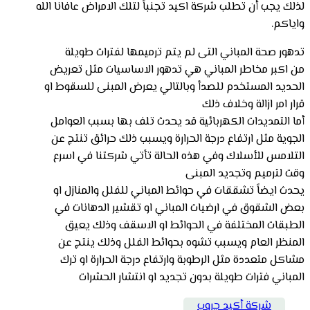
لذلك يجب أن تطلب شركة اكيد تجنباً لتلك الامراض عافانا الله
واياكم.
تدهور صحة المباني التى لم يتم ترميمها لفترات طويلة
من اكبر مخاطر المباني هي تدهور الاساسيات مثل تعريض
الحديد المستخدم للصدأ وبالتالي يعرض المبنى للسقوط او
قرار امر ازالة وخلاف ذلك
أما التمديدات الكهربائية قد يحدث تلف بها بسبب العوامل
الجوية مثل ارتفاع درجة الحرارة ويسبب ذلك حرائق تنتج عن
التلامس للأسلاك وفي هذه الحالة تأتي شركتنا في اسرع
وقت لترميم وتجديد المبنى
يحدث ايضاً تشققات في حوائط المباني للفلل والمنازل او
بعض الشقوق في ارضيات المباني او تقشير الدهانات في
الطبقات المختلفة في الحوائط او الاسقف وذلك يعيق
المنظر العام ويسبب تشوه بحوائط الفلل وذلك ينتج عن
مشاكل متعددة مثل الرطوبة وارتفاع درجة الحرارة او ترك
المباني فترات طويلة بدون تجديد او انتشار الحشرات
شركة أكيد جروب