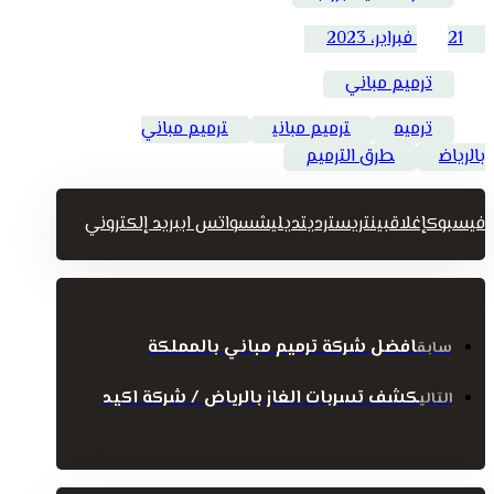
21 فبراير، 2023
ترميم مباني
ترميم
ترميم مباني
ترميم مباني
بالرياض
طرق الترميم
فيسبوك
إغلاق
بينتريست
رديت
ديليشس
واتس اب
بريد إلكتروني
افضل شركة ترميم مباني بالمملكة
سابق
كشف تسربات الغاز بالرياض / شركة اكيد
التالي