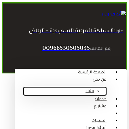
المملكة العربية السعودية - الرياض
عنوان
00966530505035
رقم الهاتف
الصفحة الرئيسية
من نحن
ملف
خدمات
مشاريع
المقالات
المنتجات
أسئلة مكررة