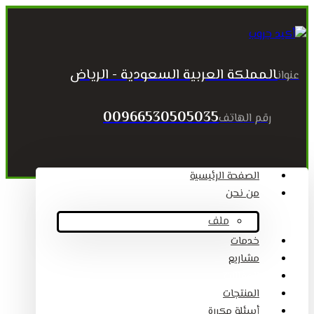
المملكة العربية السعودية - الرياض
عنوان
00966530505035
رقم الهاتف
الصفحة الرئيسية
من نحن
ملف
خدمات
مشاريع
المقالات
المنتجات
أسئلة مكررة