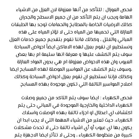
فحص العوزال : للتأكد من أنها معزولة لان العزل من الاشياء
الهامة ويجب ان يتم التأكد من ان جميع الاسطح والجدران
كذلك الارضيات الخاصة بالمطابخ والحمامات توجد بها الطبقات
العازلة التي تحميها من المياه حتى لا تؤثر المياه على هذه
المباني والفلل ، وكذلك فاننا نقوم بتقديم جميع خدمات العزل
ونستطيع ان نقوم بعزل لهذه الاماكن ايضاً احواض السباحة
سوف يتم الكشف عليها و معرفة انها سليمة ام بها بعض
العيوب وان هذه الاحواض معزولة ام هي بدون المواد العازلة
،وسوف يتم الكشف عن المواسير الموصلة لهذه المسابح ايضا
وكذلك فإننا نستطيع ان نقوم بعزل احواض السباحة وكذلك
اصلاح المواسير التالفة التي تكون موجودة بهذه المسابح.
فحص الكهرباء : ايضا سوف يتم التاكد من جميع وصلات
الكهرباء الداخلية والخارجية الموجودة في المباني حتى يتم
اكتشاف اي اعطال او اجزاء تالفة بهذه الوصلات واسلاك
الكهرباء، حيث تعتبر من الاشياء المهمة التي لا يجب ابدا ان
يكون بها اي عيوب أو أي اشياء تالفة حتى لا تحدث مشكلات
كبيرة من منظومة الكهرباء ، وحتى لا تتأثر ايضا الاجهزة يتم