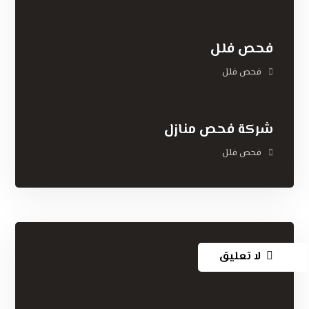
فحص فلل
فحص فلل
شركة فحص منازل
فحص فلل
لا تعليق