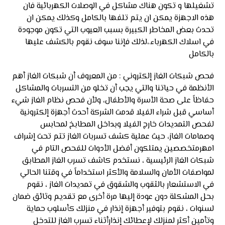
تشغيلها و تكون هناك مشاكل في الوصلات الكهربائية فان
هذه الاجهزة يمكن ان يتم تلفها بالكامل وكذلك يمكن ان
تحدث بعض المخاطر الكبيرة بسبب العيوب التي تكون موجودة
في اسلاك الكهرباء.،لذلك فإننا سوف نقوم بالكشف عليها
بالكامل
فحص شبكات الغاز إلكتروني : من المعروف أن شبكات الغاز أهم
الأنظمة في حياتنا والتي يجب أن تخلو من التسربات والمشاكل
حفاظاً على صحة الأسرة والأطفال، ولأن فحص نظام الغاز شيء
أساسي قبل شراء الفيلا قدمت الشركة أحدث أجهزة إلكترونية
لفحص التمديدات خارج الفيلا وبداخل المطابخ لمحابس
وصمامات الغاز، حيث عملية كشف تسربات الغاز تتم تحت إشراف
امهرمتخصصين يمتلكون أفضل الأدوات للفحص التام في
شبكات الغاز الرئيسية ، نستخدم كاشف تسرب الغاز المطابق
لمواصفات الأمان والسلامة والأكثر استخداماً في وقتنا الحالي
في الاستشعار بالثقوب والشقوق في تمديدات الغاز ، نقوم
بحل المشكلة دون عودة إليها مرة أخرى مع تقديم وثائق ضمان
لسنوات ، نقوم بتوفير أجهزة إنذار في منزلك كأسلوب حماية
وتأمين أكثر لمنزلك لإعطائك إنذارأثناء تسرب الغاز للتدخل