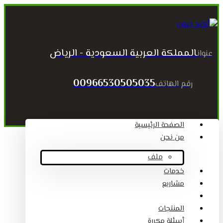
المملكة العربية السعودية - الرياض
عنوان
00966530505035
رقم الهاتف
الصفحة الرئيسية
من نحن
ملف
خدمات
مشاريع
المقالات
المنتجات
أسئلة مكررة