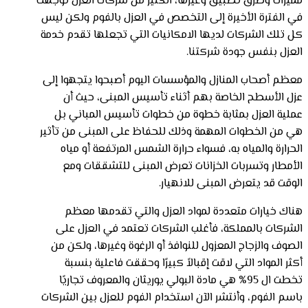
مميزات وطرق تطبيق وغيرها، الكثير من شركات العزل توجهت
في الفترة الأخيرة إلى التخصص في العزل بالفوم ولكن ليس
كل تلك الشركات لديها الامكانيات التي تجعلها تقدم خدمة
العزل بنفس جودة شركتنا.
معظم أصحاب المنازل والمؤسسات اليوم أصبحوا يتجهوا إلى
عزل الأسطح الخاصة بهم أثناء تأسيس المبنى، حيث أن
عملية العزل بمثابة خطوة من خطوات تأسيس المباني بل
هي من الخطوات المهمة وذلك للحفاظ على المبنى من تأثير
الحرارة والمياه به، فسواء حرارة الشمس المرتفعة أو مياه
الأمطار وتسربات الخزانات تعرض المبنى للتشققات ومع
الوقت قد يتعرض المبنى للانهيار.
هناك خيارات متعددة لمواد العزل والتي تقدمها معظم
الشركات بالمملكة، فأغلب الشركات تعتمد في العزل على
الصوف والزجاج المعزول للنوافذ أو الرغوة وغيرها، ولكن من
أكثر المواد التي لاقت إقبالاً كبيرًا وحققت فاعلية بنسبة
تخطت ال 95% هي مادة البولي يوريثان والمعروف تجاريًا
باسم الفوم، وأنتشر الآن استخدام الفوم للعزل بين الشركات