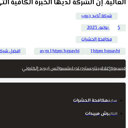
العالية. إن الشركة لديها الخبرة الكافية ا
شركة أكيد جروب
5 يوليو، 2023
مكافحة الحشرات
l;htpm hgpavhj
av;m l;htpm hgpavhj
افضل شركة 
فيسبوك
إغلاق
بينتريست
رديت
ديليشس
واتس اب
بريد إلكتروني
مكافحة الحشرات
سابق
رش مبيدات
التالي