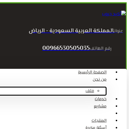
المملكة العربية السعودية - الرياض
عنوان
00966530505035
رقم الهاتف
الصفحة الرئيسية
من نحن
ملف
خدمات
مشاريع
المقالات
المنتجات
أسئلة مكررة