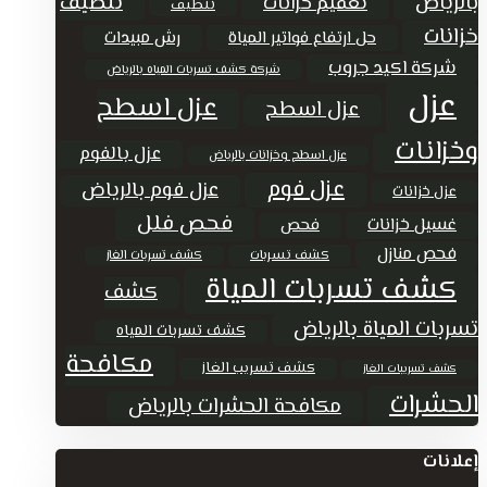
تنظيف
بالرياض
تعقيم خزانات
تنظيف
خزانات
حل ارتفاع فواتير المياة
رش مبيدات
شركة اكيد جروب
شركة كشف تسربات المياه بالرياض
عزل
عزل اسطح
عزل اسطح
وخزانات
عزل بالفوم
عزل اسطح وخزانات بالرياض
عزل فوم
عزل فوم بالرياض
عزل خزانات
فحص فلل
غسيل خزانات
فحص
فحص منازل
كشف تسربات
كشف تسربات الغاز
كشف تسربات المياة
كشف
تسربات المياة بالرياض
كشف تسربات المياه
مكافحة
كشف تسريب الغاز
كشف تسريبات الغاز
الحشرات
مكافحة الحشرات بالرياض
إعلانات