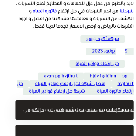
لابد بالطبع من عمل عزل للحمامات و المطابخ لمنع التسربات .
شركتنا
من اكبر الشركات في حل ارتفاع
فاتوره المياه
و
الكشف عن التسربات و معالجتها فشركتنا من افضل و اجود
الشركات بالرياض و ارخص الاسعار تجدها لدينا فقط .
شركة أكيد جروب
9 يوليو، 2023
حل ارتفاع فواتير المياة
av;m pg hvjthu t
hjdv hgldhm
pg
hvjthu t
افضل شركة لحل ارتفاع فواتير المياة
حل
ارتفاع فاتورة المياة
شركة حل ارتفاع فواتير المياة
فيسبوك
إغلاق
بينتريست
رديت
ديليشس
واتس اب
بريد إلكتروني