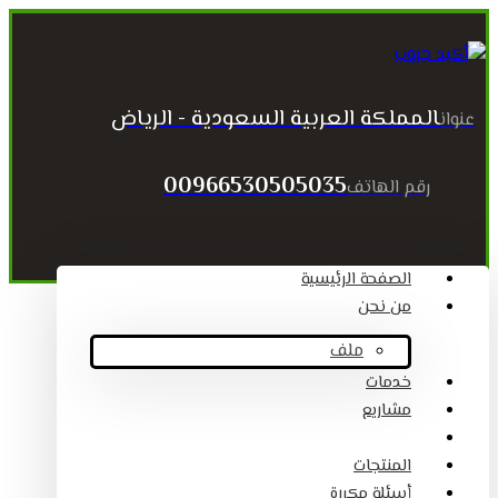
المملكة العربية السعودية - الرياض
عنوان
00966530505035
رقم الهاتف
الصفحة الرئيسية
من نحن
ملف
خدمات
مشاريع
المقالات
المنتجات
أسئلة مكررة