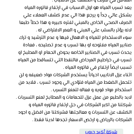
الشامل في منزلك و الكشف عن الاسباب .
يعد تسرب المياه هو اول الاسباب في ارتفاع فاتوره المياه
بشكل عالي جداً و يرجع هذا الي عدم كشف العملاء علي
الصرف الصحي الخاص بالمبني لفتره كبيره و هذا خطأ طبعا
لانه يؤثر بالسلب علي المبني و العمر الافتراضي له .
سوء الاستخدام للمياه و الاهمال فيها و عدم الترشيد و ترك
صنابير المياه مفتوحه او بها تسرب و عدم تصليحه ، فعادة
يحدث تسرب في الصنابير الخاصه بحوض الحمام او المطبخ او
تسرب في خراطيم المرحاض فالنقط التي تتساقط من المياه
تسبب ايضاً ارتفاع في فاتوره المياه .
اثناء عزل الانابيب احياناً يستخدم الشركات مواد ضعيفه و لن
تتحمل الضغط من المياه فتؤدي الي وجود تسرب ، فلابد من
استخدام مواد قويه و فعاله لتمنع التسرب .
لابد بالطبع من عمل عزل للحمامات و المطابخ لمنع التسربات .
شركتنا من اكبر الشركات في حل ارتفاع فاتوره المياه و
الكشف عن التسربات و معالجتها فشركتنا من افضل و اجود
الشركات بالرياض و ارخص الاسعار تجدها لدينا فقط .
شركة أكيد جروب