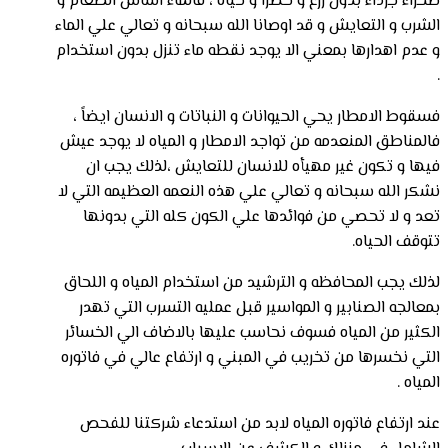
صحراء جرداء بدون زرع و خضرا و حياه ، فالماء اساس الطعام و
الشرب و التعايش و قد اوصانا الله سبحانه و تعالي علي الماء
و عدم اهدارها بمعني الا يوجد نقطه ماء تنزل بدون استخدام
.
فسقوط الامطار يحي الحيوانات و النباتات و الانسان ايضاً ،
فالمناطق المنعدمه من تواجد الامطار و المياه لا يوجد عيش
فيها و تكون غير مهيأه للانسان للتعايش ،لذلك يجب ان
نشكر الله سبحانه و تعالي علي هذه النعمه العظيمه التي لا
تعد و لا تحصي من فوائدها علي الكون كله التي بدونها
تتوقف الحياه.
لذلك يجب المحافظه و الترشيد من استخدام المياه و اللحاق
بمعالجه الصنابير و المواسير قبل عمليه التسرب التي تهدر
الكثير من المياه فسوف نحاسب عليها بالاضاف الي الخسائر
التي نخسرها من تخريب في المبني و ارتفاع عالي في فاتوره
المياه .
عند ارتفاع فاتوره المياه لابد من استدعاء شركتنا للفحص