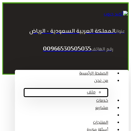
المملكة العربية السعودية - الرياض
عنوان
00966530505035
رقم الهاتف
الصفحة الرئيسية
من نحن
ملف
خدمات
مشاريع
المقالات
المنتجات
أسئلة مكررة