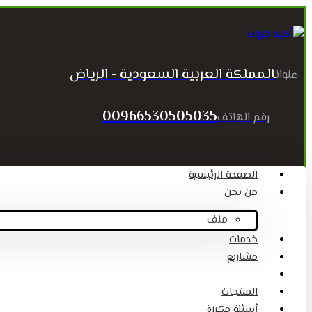
المملكة العربية السعودية - الرياض
عنوان
00966530505035
رقم الهاتف
الصفحة الرئيسية
من نحن
ملف
خدمات
مشاريع
المقالات
المنتجات
أسئلة مكررة