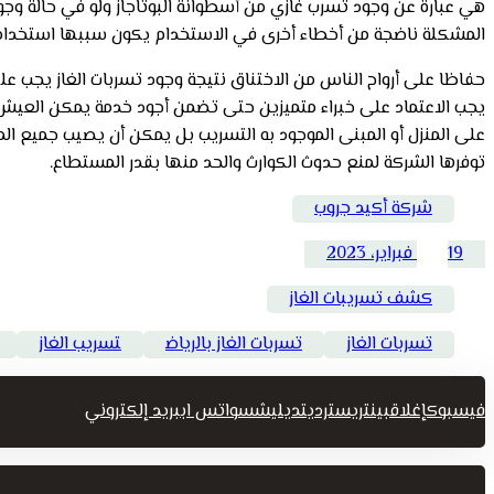
هي عبارة عن وجود تسرب غازي من أسطوانة البوتاجاز ولو في حالة وج
المشكلة ناضجة من أخطاء أخرى في الاستخدام يكون سببها استخدامات 
حفاظا على أرواح الناس من الاختناق نتيجة وجود تسربات الغاز يجب ع
يجب الاعتماد على خبراء متميزين حتى تضمن أجود خدمة يمكن العيش با
على المنزل أو المبنى الموجود به التسريب بل يمكن أن يصيب جميع الم
توفرها الشركة لمنع حدوث الكوارث والحد منها بقدر المستطاع.
شركة أكيد جروب
19 فبراير، 2023
كشف تسريبات الغاز
تسربات الغاز
تسربات الغاز بالرياض
تسريب الغاز
فيسبوك
إغلاق
بينتريست
رديت
ديليشس
واتس اب
بريد إلكتروني