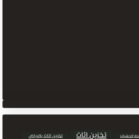
تخزين اثاث
تخزين اثاث بالرياض
حة الحشرات