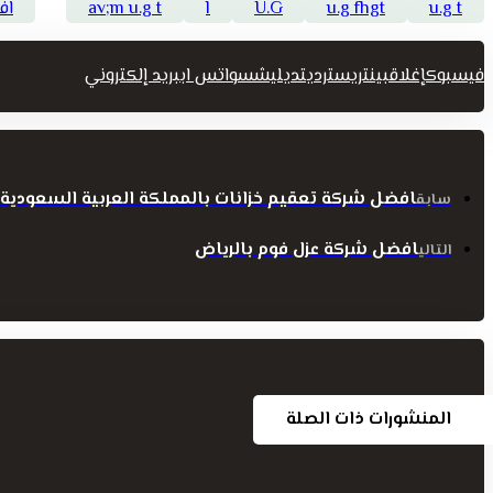
u.g t
u.g fhgt
U.G
l
av;m u.g t
اف
فيسبوك
إغلاق
بينتريست
رديت
ديليشس
واتس اب
بريد إلكتروني
افضل شركة تعقيم خزانات بالمملكة العربية السعودية
سابق
افضل شركة عزل فوم بالرياض
التالي
المنشورات ذات الصلة