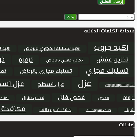
البحث
عن:
سحابة الكلمات الدلالية
اكيد جروب
اكيد لتسليك المجاري بالرياض
اكيد ل
تر
ترميم
تخزين عفش
تخزين عفش بالرياض
تسليك مجاري
تسليك مجاري بالرياض
تعق
عزل
عزل اسط
عزل اسطح
تسربات المياه بالرياض
فحص فلل
خزانات
فحص منازل
فحص
كشف 
مكافحة 
المياه
كشف تسريب الغاز
كشف تسريبات الغاز
إعلانات