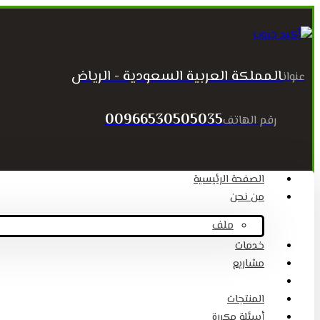
المملكة العربية السعودية - الرياض
عنوان
00966530505035
رقم الهاتف
الصفحة الرئيسية
من نحن
ملف
خدمات
مشاريع
المقالات
المنتجات
أسئلة مكررة