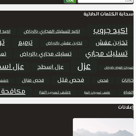
البحث
عن:
سحابة الكلمات الدلالية
اكيد جروب
اكيد لتسليك المجاري بالرياض
اكيد ل
تر
ترميم
تخزين عفش
تخزين عفش بالرياض
تسليك مجاري
تسليك مجاري بالرياض
تعق
عزل
عزل اسط
عزل اسطح
تسربات المياه بالرياض
فحص فلل
خزانات
فحص منازل
فحص
كشف 
مكافحة 
المياه
كشف تسريب الغاز
كشف تسريبات الغاز
إعلانات