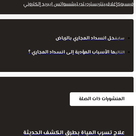
فيسبوك
إغلاق
بينتريست
رديت
ديليشس
واتس اب
بريد إلكتروني
حل انسداد المجاري بالرياض
سابق
ما الأسباب المؤدية إلى انسداد المجاري ؟
التالي
المنشورات ذات الصلة
علاج تسرب المياة بطرق الكشف الحديثة