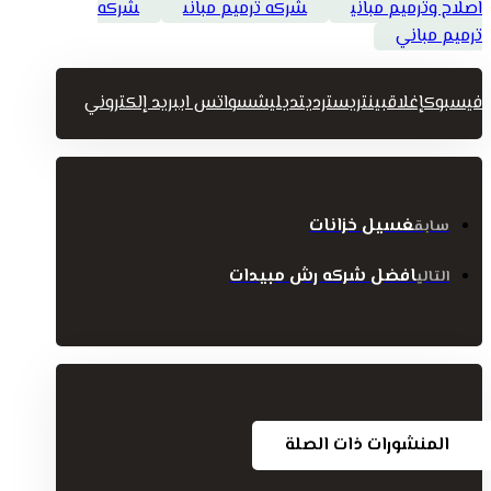
اصلاح وترميم مباني
شركه ترميم مبانى
شركه
ترميم مباني
فيسبوك
إغلاق
بينتريست
رديت
ديليشس
واتس اب
بريد إلكتروني
غسيل خزانات
سابق
افضل شركه رش مبيدات
التالي
المنشورات ذات الصلة